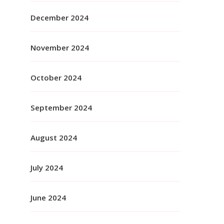
December 2024
November 2024
October 2024
September 2024
August 2024
July 2024
June 2024