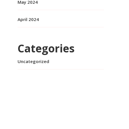
May 2024
April 2024
Categories
Uncategorized