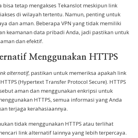
bisa tetap mengakses Tekanslot meskipun link
iakses di wilayah tertentu. Namun, penting untuk
ya dan aman. Beberapa VPN yang tidak memiliki
n keamanan data pribadi Anda, jadi pastikan untuk
 aman dan efektif.
lternatif Menggunakan HTTPS
ink alternatif
, pastikan untuk memeriksa apakah link
HTTPS (Hypertext Transfer Protocol Secure). HTTPS
ersebut aman dan menggunakan enkripsi untuk
menggunakan HTTPS, semua informasi yang Anda
kan terjaga kerahasiaannya.
temukan tidak menggunakan HTTPS atau terlihat
ncari link alternatif lainnya yang lebih terpercaya.