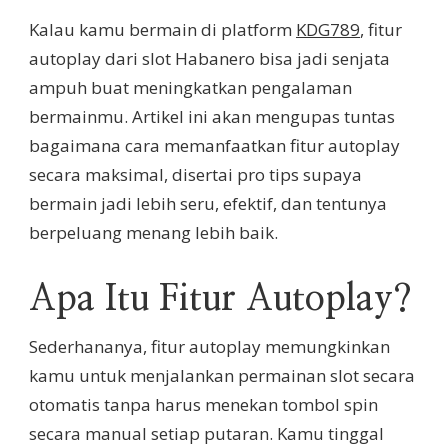
Kalau kamu bermain di platform
KDG789
, fitur
autoplay dari slot Habanero bisa jadi senjata
ampuh buat meningkatkan pengalaman
bermainmu. Artikel ini akan mengupas tuntas
bagaimana cara memanfaatkan fitur autoplay
secara maksimal, disertai pro tips supaya
bermain jadi lebih seru, efektif, dan tentunya
berpeluang menang lebih baik.
Apa Itu Fitur Autoplay?
Sederhananya, fitur autoplay memungkinkan
kamu untuk menjalankan permainan slot secara
otomatis tanpa harus menekan tombol spin
secara manual setiap putaran. Kamu tinggal