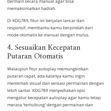
bermain secara manual agar bisa
memaksimalkan hadiah.
Di KDG789, fitur ini berjalan lancar dan
responsif, membantu kamu berpindah dari
mode otomatis ke manual dengan mulus.
4. Sesuaikan Kecepatan
Putaran Otomatis
Walaupun fitur autoplay memungkinkan
putaran cepat, ada kalanya kamu ingin
menikmati visual dan sensasi permainan dengan
lebih santai. KDG789 menyediakan opsi
mengatur kecepatan autoplay agar kamu tetap
merasa ‘terhubung’ dengan permainan dan