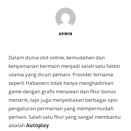
ADMIN
Dalam dunia slot online, kemudahan dan
kenyamanan bermain menjadi salah satu faktor
utama yang dicari pemain. Provider ternama
seperti Habanero tidak hanya menghadirkan
game dengan grafis menawan dan fitur bonus
menarik, tapi juga menyediakan berbagai opsi
pengaturan permainan yang mempermudah
pemain. Salah satu fitur yang sangat membantu
adalah
Autoplay
.