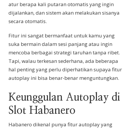
atur berapa kali putaran otomatis yang ingin
dijalankan, dan sistem akan melakukan sisanya
secara otomatis.
Fitur ini sangat bermanfaat untuk kamu yang
suka bermain dalam sesi panjang atau ingin
mencoba berbagai strategi taruhan tanpa ribet.
Tapi, walau terkesan sederhana, ada beberapa
hal penting yang perlu diperhatikan supaya fitur
autoplay ini bisa benar-benar menguntungkan.
Keunggulan Autoplay di
Slot Habanero
Habanero dikenal punya fitur autoplay yang