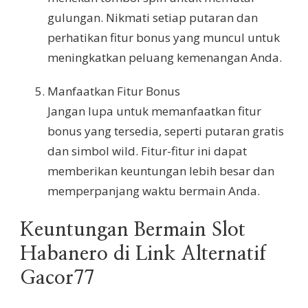
gulungan. Nikmati setiap putaran dan
perhatikan fitur bonus yang muncul untuk
meningkatkan peluang kemenangan Anda.
Manfaatkan Fitur Bonus
Jangan lupa untuk memanfaatkan fitur
bonus yang tersedia, seperti putaran gratis
dan simbol wild. Fitur-fitur ini dapat
memberikan keuntungan lebih besar dan
memperpanjang waktu bermain Anda.
Keuntungan Bermain Slot
Habanero di Link Alternatif
Gacor77