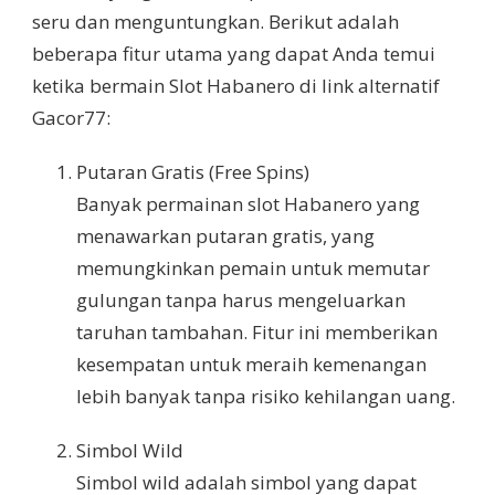
seru dan menguntungkan. Berikut adalah
beberapa fitur utama yang dapat Anda temui
ketika bermain Slot Habanero di link alternatif
Gacor77:
Putaran Gratis (Free Spins)
Banyak permainan slot Habanero yang
menawarkan putaran gratis, yang
memungkinkan pemain untuk memutar
gulungan tanpa harus mengeluarkan
taruhan tambahan. Fitur ini memberikan
kesempatan untuk meraih kemenangan
lebih banyak tanpa risiko kehilangan uang.
Simbol Wild
Simbol wild adalah simbol yang dapat