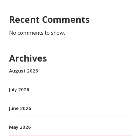
Recent Comments
No comments to show.
Archives
August 2026
July 2026
June 2026
May 2026