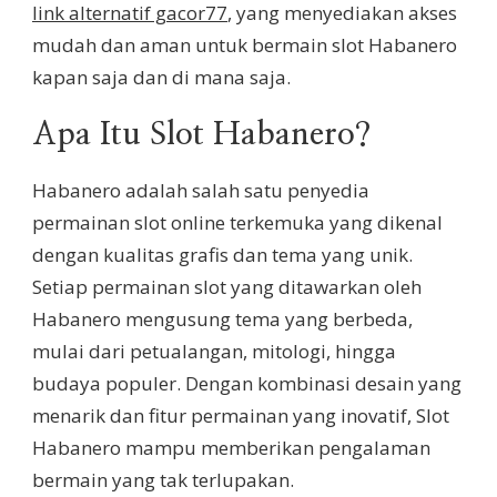
link alternatif gacor77
, yang menyediakan akses
mudah dan aman untuk bermain slot Habanero
kapan saja dan di mana saja.
Apa Itu Slot Habanero?
Habanero adalah salah satu penyedia
permainan slot online terkemuka yang dikenal
dengan kualitas grafis dan tema yang unik.
Setiap permainan slot yang ditawarkan oleh
Habanero mengusung tema yang berbeda,
mulai dari petualangan, mitologi, hingga
budaya populer. Dengan kombinasi desain yang
menarik dan fitur permainan yang inovatif, Slot
Habanero mampu memberikan pengalaman
bermain yang tak terlupakan.