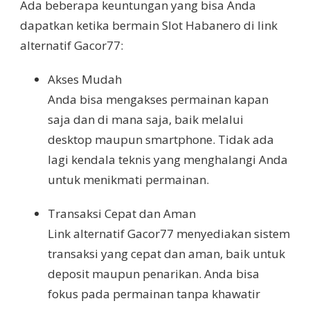
Ada beberapa keuntungan yang bisa Anda
dapatkan ketika bermain Slot Habanero di link
alternatif Gacor77:
Akses Mudah
Anda bisa mengakses permainan kapan
saja dan di mana saja, baik melalui
desktop maupun smartphone. Tidak ada
lagi kendala teknis yang menghalangi Anda
untuk menikmati permainan.
Transaksi Cepat dan Aman
Link alternatif Gacor77 menyediakan sistem
transaksi yang cepat dan aman, baik untuk
deposit maupun penarikan. Anda bisa
fokus pada permainan tanpa khawatir