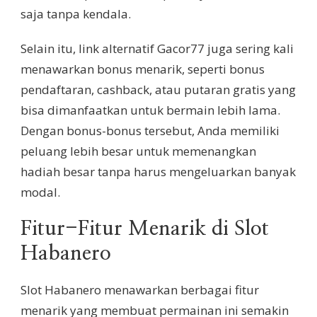
saja tanpa kendala.
Selain itu, link alternatif Gacor77 juga sering kali
menawarkan bonus menarik, seperti bonus
pendaftaran, cashback, atau putaran gratis yang
bisa dimanfaatkan untuk bermain lebih lama.
Dengan bonus-bonus tersebut, Anda memiliki
peluang lebih besar untuk memenangkan
hadiah besar tanpa harus mengeluarkan banyak
modal.
Fitur-Fitur Menarik di Slot
Habanero
Slot Habanero menawarkan berbagai fitur
menarik yang membuat permainan ini semakin