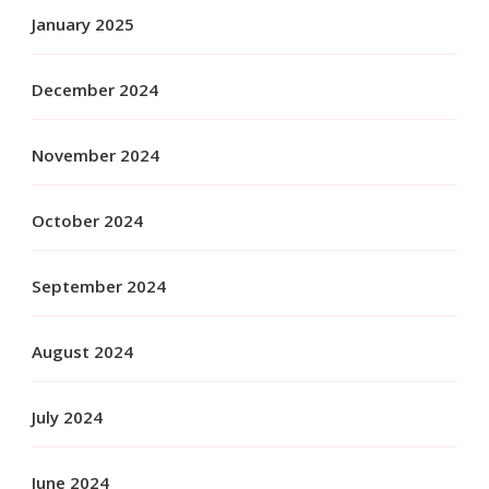
January 2025
December 2024
November 2024
October 2024
September 2024
August 2024
July 2024
June 2024