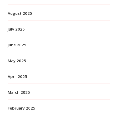
August 2025
July 2025
June 2025
May 2025
April 2025
March 2025
February 2025