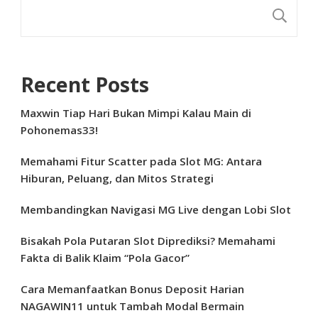
S
Recent Posts
Maxwin Tiap Hari Bukan Mimpi Kalau Main di
Pohonemas33!
Memahami Fitur Scatter pada Slot MG: Antara
Hiburan, Peluang, dan Mitos Strategi
Membandingkan Navigasi MG Live dengan Lobi Slot
Bisakah Pola Putaran Slot Diprediksi? Memahami
Fakta di Balik Klaim “Pola Gacor”
Cara Memanfaatkan Bonus Deposit Harian
NAGAWIN11 untuk Tambah Modal Bermain