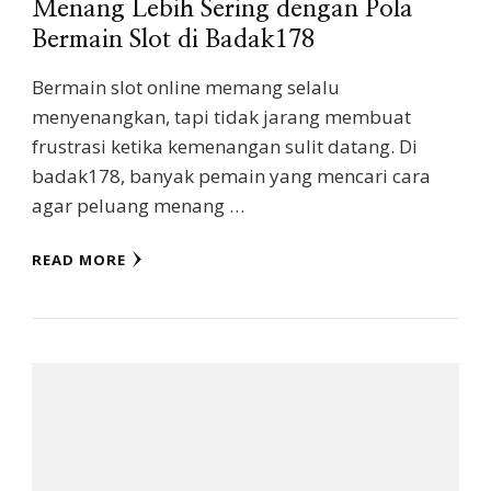
Menang Lebih Sering dengan Pola
Bermain Slot di Badak178
Bermain slot online memang selalu
menyenangkan, tapi tidak jarang membuat
frustrasi ketika kemenangan sulit datang. Di
badak178, banyak pemain yang mencari cara
agar peluang menang …
READ MORE