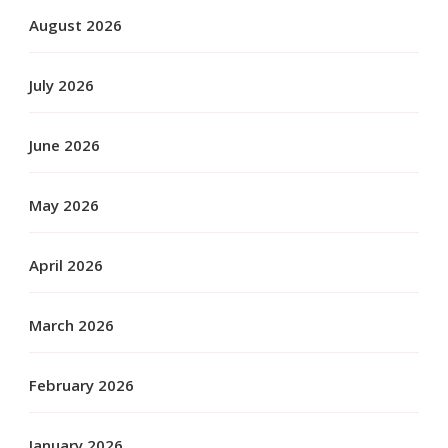
August 2026
July 2026
June 2026
May 2026
April 2026
March 2026
February 2026
January 2026