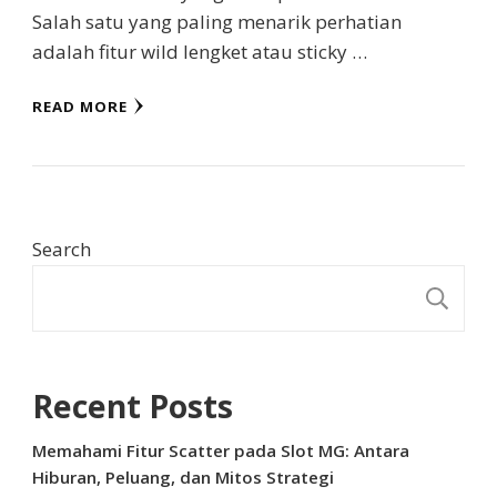
Salah satu yang paling menarik perhatian
adalah fitur wild lengket atau sticky …
READ MORE
Search
S
Recent Posts
Memahami Fitur Scatter pada Slot MG: Antara
Hiburan, Peluang, dan Mitos Strategi