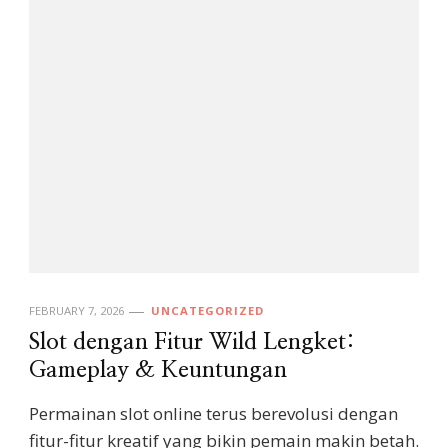
FEBRUARY 7, 2026
UNCATEGORIZED
Slot dengan Fitur Wild Lengket:
Gameplay & Keuntungan
Permainan slot online terus berevolusi dengan
fitur-fitur kreatif yang bikin pemain makin betah.