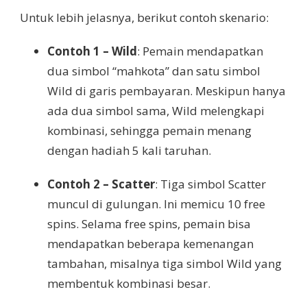
Untuk lebih jelasnya, berikut contoh skenario:
Contoh 1 – Wild
: Pemain mendapatkan
dua simbol “mahkota” dan satu simbol
Wild di garis pembayaran. Meskipun hanya
ada dua simbol sama, Wild melengkapi
kombinasi, sehingga pemain menang
dengan hadiah 5 kali taruhan.
Contoh 2 – Scatter
: Tiga simbol Scatter
muncul di gulungan. Ini memicu 10 free
spins. Selama free spins, pemain bisa
mendapatkan beberapa kemenangan
tambahan, misalnya tiga simbol Wild yang
membentuk kombinasi besar.