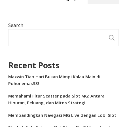
Search
S
Recent Posts
Maxwin Tiap Hari Bukan Mimpi Kalau Main di
Pohonemas33!
Memahami Fitur Scatter pada Slot MG: Antara
Hiburan, Peluang, dan Mitos Strategi
Membandingkan Navigasi MG Live dengan Lobi Slot