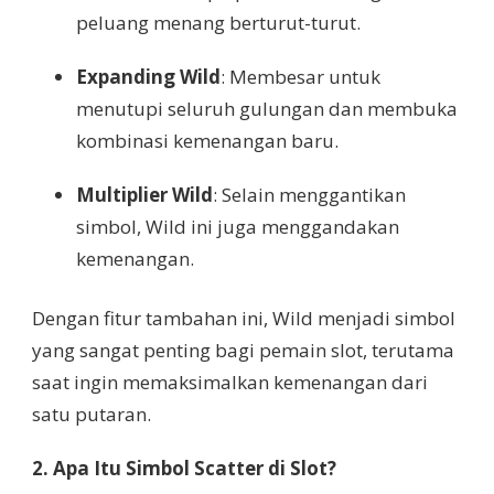
peluang menang berturut-turut.
Expanding Wild
: Membesar untuk
menutupi seluruh gulungan dan membuka
kombinasi kemenangan baru.
Multiplier Wild
: Selain menggantikan
simbol, Wild ini juga menggandakan
kemenangan.
Dengan fitur tambahan ini, Wild menjadi simbol
yang sangat penting bagi pemain slot, terutama
saat ingin memaksimalkan kemenangan dari
satu putaran.
2. Apa Itu Simbol Scatter di Slot?