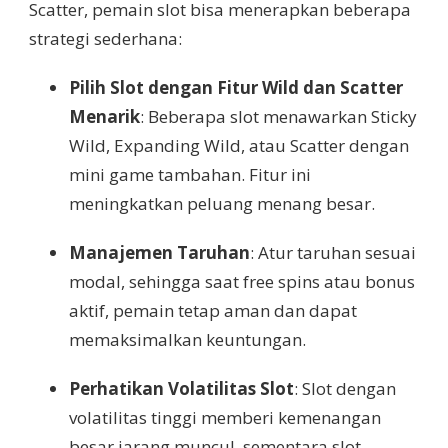
Scatter, pemain slot bisa menerapkan beberapa
strategi sederhana:
Pilih Slot dengan Fitur Wild dan Scatter
Menarik
: Beberapa slot menawarkan Sticky
Wild, Expanding Wild, atau Scatter dengan
mini game tambahan. Fitur ini
meningkatkan peluang menang besar.
Manajemen Taruhan
: Atur taruhan sesuai
modal, sehingga saat free spins atau bonus
aktif, pemain tetap aman dan dapat
memaksimalkan keuntungan.
Perhatikan Volatilitas Slot
: Slot dengan
volatilitas tinggi memberi kemenangan
besar jarang muncul, sementara slot