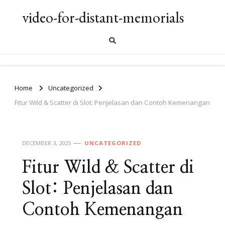
video-for-distant-memorials
Home
Uncategorized
Fitur Wild & Scatter di Slot: Penjelasan dan Contoh Kemenangan
DECEMBER 3, 2025
UNCATEGORIZED
Fitur Wild & Scatter di
Slot: Penjelasan dan
Contoh Kemenangan