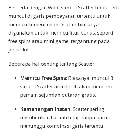
Berbeda dengan Wild, simbol Scatter tidak perlu
muncul di garis pembayaran tertentu untuk
memicu kemenangan. Scatter biasanya
digunakan untuk memicu fitur bonus, seperti
free spins atau mini game, tergantung pada
jenis slot.
Beberapa hal penting tentang Scatter:
Memicu Free Spins
: Biasanya, muncul 3
simbol Scatter atau lebih akan memberi
pemain sejumlah putaran gratis.
Kemenangan Instan
: Scatter sering
memberikan hadiah tetap tanpa harus
menunggu kombinasi garis tertentu.