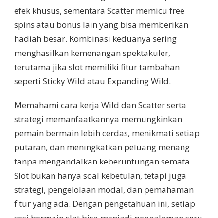
efek khusus, sementara Scatter memicu free
spins atau bonus lain yang bisa memberikan
hadiah besar. Kombinasi keduanya sering
menghasilkan kemenangan spektakuler,
terutama jika slot memiliki fitur tambahan
seperti Sticky Wild atau Expanding Wild.
Memahami cara kerja Wild dan Scatter serta
strategi memanfaatkannya memungkinkan
pemain bermain lebih cerdas, menikmati setiap
putaran, dan meningkatkan peluang menang
tanpa mengandalkan keberuntungan semata.
Slot bukan hanya soal kebetulan, tetapi juga
strategi, pengelolaan modal, dan pemahaman
fitur yang ada. Dengan pengetahuan ini, setiap
sesi bermain slot bisa menjadi pengalaman seru