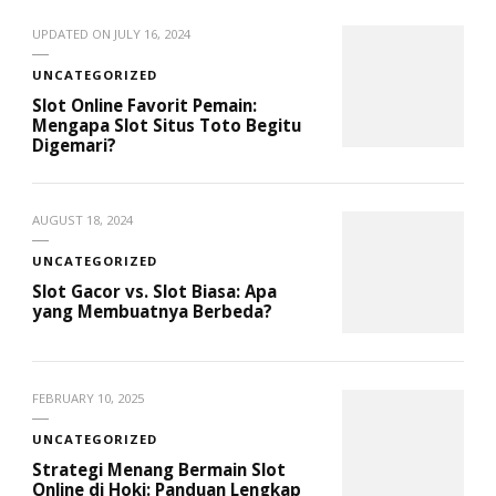
UPDATED ON
JULY 16, 2024
UNCATEGORIZED
Slot Online Favorit Pemain:
Mengapa Slot Situs Toto Begitu
Digemari?
AUGUST 18, 2024
UNCATEGORIZED
Slot Gacor vs. Slot Biasa: Apa
yang Membuatnya Berbeda?
FEBRUARY 10, 2025
UNCATEGORIZED
Strategi Menang Bermain Slot
Online di Hoki: Panduan Lengkap