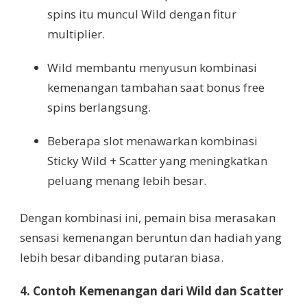
spins itu muncul Wild dengan fitur
multiplier.
Wild membantu menyusun kombinasi
kemenangan tambahan saat bonus free
spins berlangsung.
Beberapa slot menawarkan kombinasi
Sticky Wild + Scatter yang meningkatkan
peluang menang lebih besar.
Dengan kombinasi ini, pemain bisa merasakan
sensasi kemenangan beruntun dan hadiah yang
lebih besar dibanding putaran biasa.
4. Contoh Kemenangan dari Wild dan Scatter