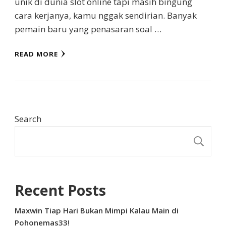
unik di dunia slot online tapi masih bingung
cara kerjanya, kamu nggak sendirian. Banyak
pemain baru yang penasaran soal …
READ MORE
Search
S
Recent Posts
Maxwin Tiap Hari Bukan Mimpi Kalau Main di
Pohonemas33!