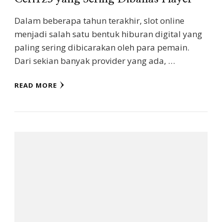
Dalam beberapa tahun terakhir, slot online
menjadi salah satu bentuk hiburan digital yang
paling sering dibicarakan oleh para pemain.
Dari sekian banyak provider yang ada, …
READ MORE