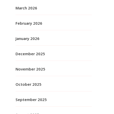
March 2026
February 2026
January 2026
December 2025
November 2025
October 2025
September 2025