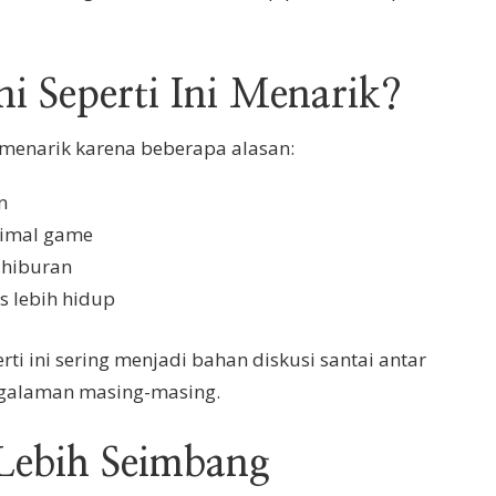
i Seperti Ini Menarik?
 menarik karena beberapa alasan:
n
simal game
 hiburan
 lebih hidup
erti ini sering menjadi bahan diskusi santai antar
ngalaman masing-masing.
 Lebih Seimbang