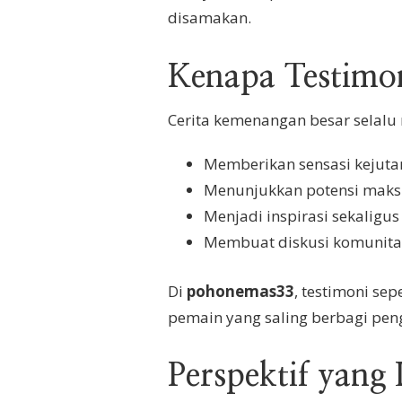
disamakan.
Kenapa Testimon
Cerita kemenangan besar selalu
Memberikan sensasi kejuta
Menunjukkan potensi mak
Menjadi inspirasi sekaligus
Membuat diskusi komunitas
Di
pohonemas33
, testimoni sep
pemain yang saling berbagi pe
Perspektif yang