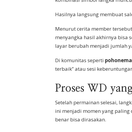
Hasilnya langsung membuat sald
Menurut cerita member tersebut
menyangka hasil akhirnya bisa se
layar berubah menjadi jumlah ya
Di komunitas seperti
pohonema
terbaik” atau sesi keberuntunga
Proses WD yan
Setelah permainan selesai, lang
ini menjadi momen yang paling 
benar bisa dirasakan.