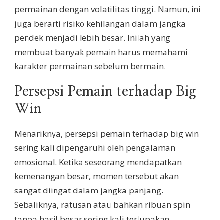
permainan dengan volatilitas tinggi. Namun, ini
juga berarti risiko kehilangan dalam jangka
pendek menjadi lebih besar. Inilah yang
membuat banyak pemain harus memahami
karakter permainan sebelum bermain.
Persepsi Pemain terhadap Big
Win
Menariknya, persepsi pemain terhadap big win
sering kali dipengaruhi oleh pengalaman
emosional. Ketika seseorang mendapatkan
kemenangan besar, momen tersebut akan
sangat diingat dalam jangka panjang.
Sebaliknya, ratusan atau bahkan ribuan spin
tanpa hasil besar sering kali terlupakan.