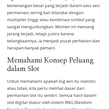
kemenangan besar yang terjadi dalam satu sesi
permainan, sering kali ditandai dengan
multiplier tinggi atau kombinasi simbol yang
sangat menguntungkan. Momen ini memang
jarang terjadi, tetapi justru karena
kelangkaannya, ia menjadi pusat perhatian dan
harapan banyak pemain.
Memahami Konsep Peluang
dalam Slot
Untuk memahami apakah big win itu realistis
atau tidak, kita perlu melihat dasar dari
permainan slot itu sendiri. Semua hasil dalam
slot digital diatur oleh sistem RNG (Random