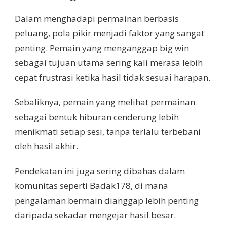
Dalam menghadapi permainan berbasis
peluang, pola pikir menjadi faktor yang sangat
penting. Pemain yang menganggap big win
sebagai tujuan utama sering kali merasa lebih
cepat frustrasi ketika hasil tidak sesuai harapan.
Sebaliknya, pemain yang melihat permainan
sebagai bentuk hiburan cenderung lebih
menikmati setiap sesi, tanpa terlalu terbebani
oleh hasil akhir.
Pendekatan ini juga sering dibahas dalam
komunitas seperti Badak178, di mana
pengalaman bermain dianggap lebih penting
daripada sekadar mengejar hasil besar.