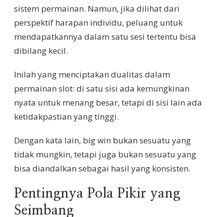
sistem permainan. Namun, jika dilihat dari
perspektif harapan individu, peluang untuk
mendapatkannya dalam satu sesi tertentu bisa
dibilang kecil.
Inilah yang menciptakan dualitas dalam
permainan slot: di satu sisi ada kemungkinan
nyata untuk menang besar, tetapi di sisi lain ada
ketidakpastian yang tinggi.
Dengan kata lain, big win bukan sesuatu yang
tidak mungkin, tetapi juga bukan sesuatu yang
bisa diandalkan sebagai hasil yang konsisten.
Pentingnya Pola Pikir yang
Seimbang