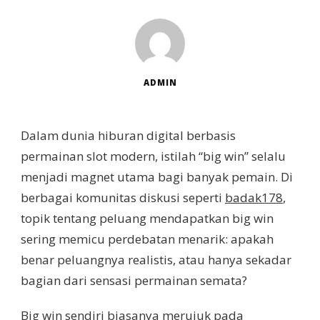
ADMIN
Dalam dunia hiburan digital berbasis
permainan slot modern, istilah “big win” selalu
menjadi magnet utama bagi banyak pemain. Di
berbagai komunitas diskusi seperti
badak178
,
topik tentang peluang mendapatkan big win
sering memicu perdebatan menarik: apakah
benar peluangnya realistis, atau hanya sekadar
bagian dari sensasi permainan semata?
Big win sendiri biasanya merujuk pada