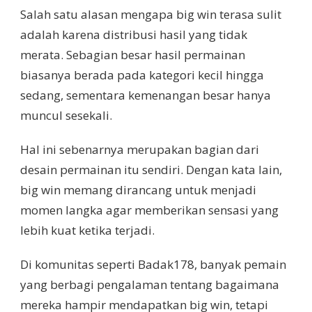
Salah satu alasan mengapa big win terasa sulit
adalah karena distribusi hasil yang tidak
merata. Sebagian besar hasil permainan
biasanya berada pada kategori kecil hingga
sedang, sementara kemenangan besar hanya
muncul sesekali.
Hal ini sebenarnya merupakan bagian dari
desain permainan itu sendiri. Dengan kata lain,
big win memang dirancang untuk menjadi
momen langka agar memberikan sensasi yang
lebih kuat ketika terjadi.
Di komunitas seperti Badak178, banyak pemain
yang berbagi pengalaman tentang bagaimana
mereka hampir mendapatkan big win, tetapi