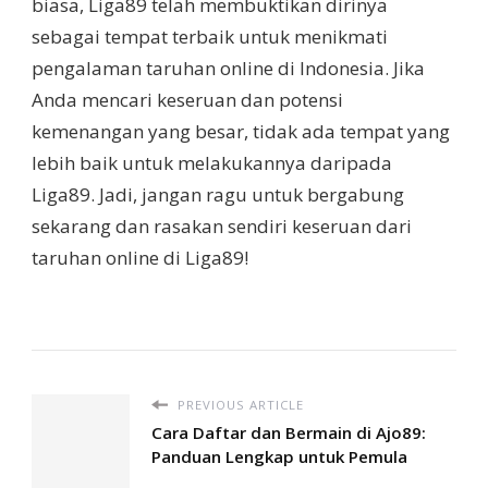
biasa, Liga89 telah membuktikan dirinya
sebagai tempat terbaik untuk menikmati
pengalaman taruhan online di Indonesia. Jika
Anda mencari keseruan dan potensi
kemenangan yang besar, tidak ada tempat yang
lebih baik untuk melakukannya daripada
Liga89. Jadi, jangan ragu untuk bergabung
sekarang dan rasakan sendiri keseruan dari
taruhan online di Liga89!
PREVIOUS ARTICLE
Cara Daftar dan Bermain di Ajo89:
Panduan Lengkap untuk Pemula