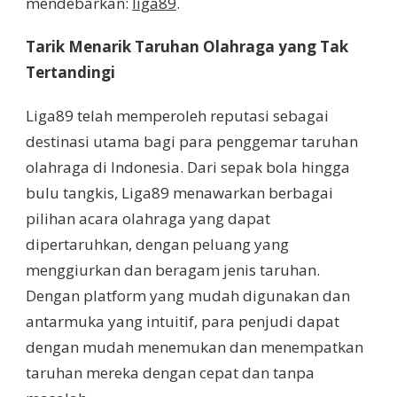
mendebarkan:
liga89
.
Tarik Menarik Taruhan Olahraga yang Tak
Tertandingi
Liga89 telah memperoleh reputasi sebagai
destinasi utama bagi para penggemar taruhan
olahraga di Indonesia. Dari sepak bola hingga
bulu tangkis, Liga89 menawarkan berbagai
pilihan acara olahraga yang dapat
dipertaruhkan, dengan peluang yang
menggiurkan dan beragam jenis taruhan.
Dengan platform yang mudah digunakan dan
antarmuka yang intuitif, para penjudi dapat
dengan mudah menemukan dan menempatkan
taruhan mereka dengan cepat dan tanpa