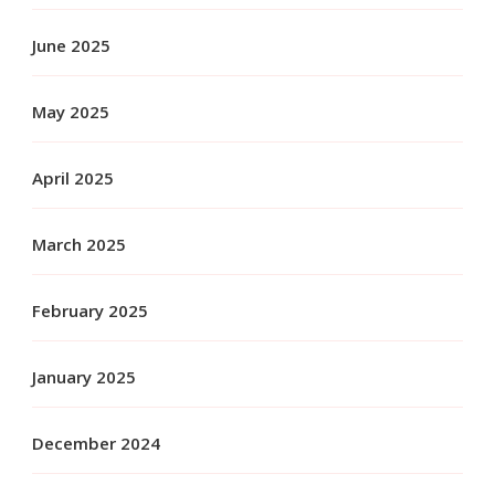
June 2025
May 2025
April 2025
March 2025
February 2025
January 2025
December 2024