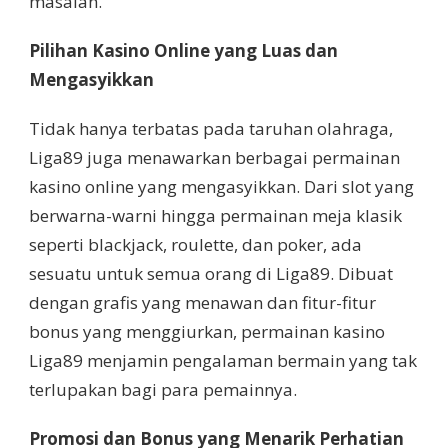
masalah.
Pilihan Kasino Online yang Luas dan
Mengasyikkan
Tidak hanya terbatas pada taruhan olahraga,
Liga89 juga menawarkan berbagai permainan
kasino online yang mengasyikkan. Dari slot yang
berwarna-warni hingga permainan meja klasik
seperti blackjack, roulette, dan poker, ada
sesuatu untuk semua orang di Liga89. Dibuat
dengan grafis yang menawan dan fitur-fitur
bonus yang menggiurkan, permainan kasino
Liga89 menjamin pengalaman bermain yang tak
terlupakan bagi para pemainnya.
Promosi dan Bonus yang Menarik Perhatian