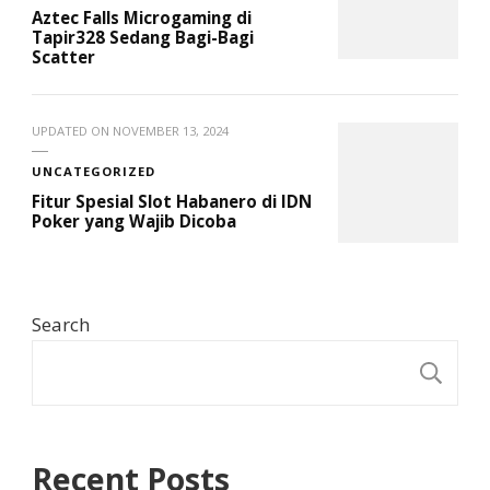
Aztec Falls Microgaming di
Tapir328 Sedang Bagi-Bagi
Scatter
UPDATED ON
NOVEMBER 13, 2024
UNCATEGORIZED
Fitur Spesial Slot Habanero di IDN
Poker yang Wajib Dicoba
Search
S
Recent Posts