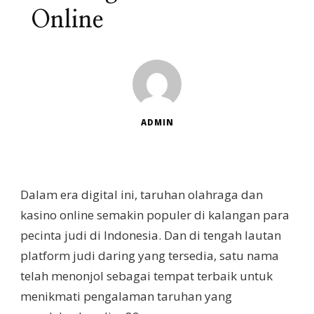
Online
ADMIN
Dalam era digital ini, taruhan olahraga dan
kasino online semakin populer di kalangan para
pecinta judi di Indonesia. Dan di tengah lautan
platform judi daring yang tersedia, satu nama
telah menonjol sebagai tempat terbaik untuk
menikmati pengalaman taruhan yang