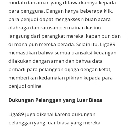
mudah dan aman yang ditawarkannya kepada
para pengguna. Dengan hanya beberapa klik,
para penjudi dapat mengakses ribuan acara
olahraga dan ratusan permainan kasino
langsung dari perangkat mereka, kapan pun dan
di mana pun mereka berada. Selain itu, Liga89
memastikan bahwa semua transaksi keuangan
dilakukan dengan aman dan bahwa data
pribadi para pelanggan dijaga dengan ketat,
memberikan kedamaian pikiran kepada para
penjudi online.
Dukungan Pelanggan yang Luar Biasa
Liga89 juga dikenal karena dukungan
pelanggan yang luar biasa yang mereka