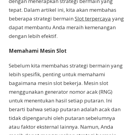
dengan menerapkan strategi bermain yang
tepat. Dalam artikel ini, kita akan membahas
beberapa strategi bermain
Slot terpercaya
yang
dapat membantu Anda meraih kemenangan
dengan lebih efektif.
Memahami Mesin Slot
Sebelum kita membahas strategi bermain yang
lebih spesifik, penting untuk memahami
bagaimana mesin slot bekerja. Mesin slot
menggunakan generator nomor acak (RNG)
untuk menentukan hasil setiap putaran. Ini
berarti bahwa setiap putaran adalah acak dan
tidak dipengaruhi oleh putaran sebelumnya
atau faktor eksternal lainnya. Namun, Anda