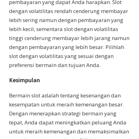
pembayaran yang dapat Anda harapkan. Slot
dengan volatilitas rendah cenderung membayar
lebih sering namun dengan pembayaran yang
lebih kecil, sementara slot dengan volatilitas
tinggi cenderung membayar lebih jarang namun
dengan pembayaran yang lebih besar. Pilihlah
slot dengan volatilitas yang sesuai dengan
preferensi bermain dan tujuan Anda.
Kesimpulan
Bermain slot adalah tentang kesenangan dan
kesempatan untuk meraih kemenangan besar.
Dengan menerapkan strategi bermain yang
tepat, Anda dapat meningkatkan peluang Anda
untuk meraih kemenangan dan memaksimalkan