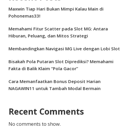
Maxwin Tiap Hari Bukan Mimpi Kalau Main di
Pohonemas33!
Memahami Fitur Scatter pada Slot MG: Antara
Hiburan, Peluang, dan Mitos Strategi
Membandingkan Navigasi MG Live dengan Lobi Slot
Bisakah Pola Putaran Slot Diprediksi? Memahami
Fakta di Balik Klaim “Pola Gacor”
Cara Memanfaatkan Bonus Deposit Harian
NAGAWIN11 untuk Tambah Modal Bermain
Recent Comments
No comments to show.