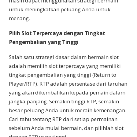
masih dapat menggunakan strategi bermain
untuk meningkatkan peluang Anda untuk
menang.
Pilih Slot Terpercaya dengan Tingkat
Pengembalian yang Tinggi
Salah satu strategi dasar dalam bermain slot
adalah memilih slot terpercaya yang memiliki
tingkat pengembalian yang tinggi (Return to
Player/RTP). RTP adalah persentase dari taruhan
yang akan dikembalikan kepada pemain dalam
jangka panjang. Semakin tinggi RTP, semakin
besar peluang Anda untuk meraih kemenangan.
Cari tahu tentang RTP dari setiap permainan
sebelum Anda mulai bermain, dan pilihlah slot
dengan RTP yang tinggi.