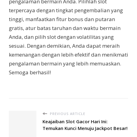
pengalaman bermain Anda. Pilihlah slot
terpercaya dengan tingkat pengembalian yang
tinggi, manfaatkan fitur bonus dan putaran
gratis, atur batas taruhan dan waktu bermain
Anda, dan pilih slot dengan volatilitas yang
sesuai. Dengan demikian, Anda dapat meraih
kemenangan dengan lebih efektif dan menikmati
pengalaman bermain yang lebih memuaskan.
Semoga berhasil!
PREVIOUS ARTICLE
Keajaiban Slot Gacor Hari Ini:
Temukan Kunci Menuju Jackpot Besar!