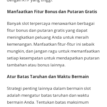
Manfaatkan Fitur Bonus dan Putaran Gratis
Banyak slot terpercaya menawarkan berbagai
fitur bonus dan putaran gratis yang dapat
meningkatkan peluang Anda untuk meraih
kemenangan. Manfaatkan fitur-fitur ini sebaik
mungkin, dan jangan ragu untuk memanfaatkan
setiap kesempatan untuk mendapatkan putaran
tambahan atau bonus lainnya.
Atur Batas Taruhan dan Waktu Bermain
Strategi penting lainnya dalam bermain slot
adalah mengatur batas taruhan dan waktu
bermain Anda. Tentukan batas maksimum