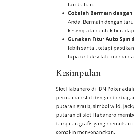
tambahan.
Cobalah Bermain dengan
Anda. Bermain dengan taru
kesempatan untuk beradap
Gunakan Fitur Auto Spin 
lebih santai, tetapi pasti
lupa untuk selalu memanta
Kesimpulan
Slot Habanero di IDN Poker adal
permainan slot dengan berbagai
putaran gratis, simbol wild, jac
putaran di slot Habanero membe
tampilan grafis yang memukau 
semakin menyenangkan.