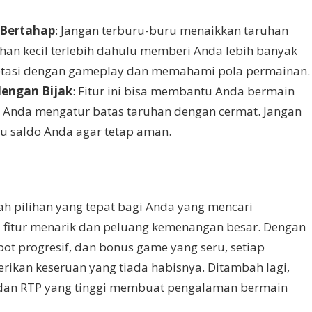
 Bertahap
: Jangan terburu-buru menaikkan taruhan
han kecil terlebih dahulu memberi Anda lebih banyak
tasi dengan gameplay dan memahami pola permainan.
dengan Bijak
: Fitur ini bisa membantu Anda bermain
kan Anda mengatur batas taruhan dengan cermat. Jangan
u saldo Anda agar tetap aman.
ah pilihan yang tepat bagi Anda yang mencari
 fitur menarik dan peluang kemenangan besar. Dengan
kpot progresif, dan bonus game yang seru, setiap
rikan keseruan yang tiada habisnya. Ditambah lagi,
dan RTP yang tinggi membuat pengalaman bermain