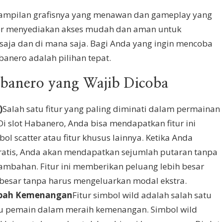
 tampilan grafisnya yang menawan dan gameplay yang
oker menyediakan akses mudah dan aman untuk
saja dan di mana saja. Bagi Anda yang ingin mencoba
banero adalah pilihan tepat.
Habanero yang Wajib Dicoba
)
Salah satu fitur yang paling diminati dalam permainan
 Di slot Habanero, Anda bisa mendapatkan fitur ini
l scatter atau fitur khusus lainnya. Ketika Anda
ratis, Anda akan mendapatkan sejumlah putaran tanpa
mbahan. Fitur ini memberikan peluang lebih besar
esar tanpa harus mengeluarkan modal ekstra.
mbah Kemenangan
Fitur simbol wild adalah salah satu
tu pemain dalam meraih kemenangan. Simbol wild