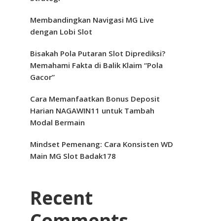
Membandingkan Navigasi MG Live
dengan Lobi Slot
Bisakah Pola Putaran Slot Diprediksi?
Memahami Fakta di Balik Klaim “Pola
Gacor”
Cara Memanfaatkan Bonus Deposit
Harian NAGAWIN11 untuk Tambah
Modal Bermain
Mindset Pemenang: Cara Konsisten WD
Main MG Slot Badak178
Recent
Comments