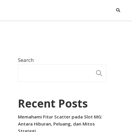
Search
SEARCH
Recent Posts
Memahami Fitur Scatter pada Slot MG:
Antara Hiburan, Peluang, dan Mitos
Strategi