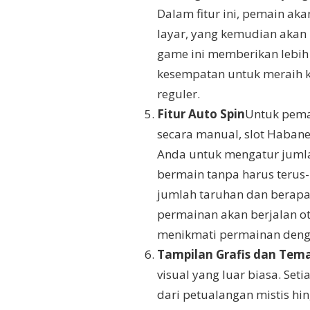
Dalam fitur ini, pemain ak
layar, yang kemudian akan
game ini memberikan lebih
kesempatan untuk meraih 
reguler.
Fitur Auto Spin
Untuk pemai
secara manual, slot Habane
Anda untuk mengatur jumla
bermain tanpa harus terus
jumlah taruhan dan berapa
permainan akan berjalan ot
menikmati permainan denga
Tampilan Grafis dan Tem
visual yang luar biasa. Se
dari petualangan mistis h