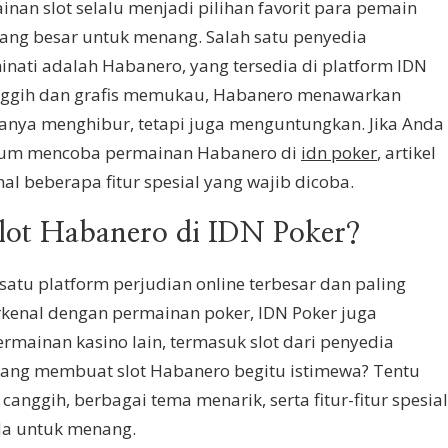
inan slot selalu menjadi pilihan favorit para pemain
ang besar untuk menang. Salah satu penyedia
nati adalah Habanero, yang tersedia di platform IDN
canggih dan grafis memukau, Habanero menawarkan
anya menghibur, tetapi juga menguntungkan. Jika Anda
elum mencoba permainan Habanero di
idn poker
, artikel
 beberapa fitur spesial yang wajib dicoba.
ot Habanero di IDN Poker?
satu platform perjudian online terbesar dan paling
erkenal dengan permainan poker, IDN Poker juga
mainan kasino lain, termasuk slot dari penyedia
 yang membuat slot Habanero begitu istimewa? Tentu
canggih, berbagai tema menarik, serta fitur-fitur spesial
da untuk menang.