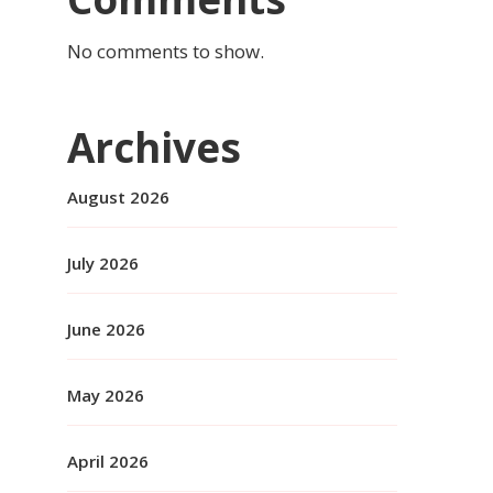
No comments to show.
Archives
August 2026
July 2026
June 2026
May 2026
April 2026