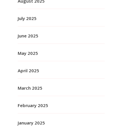
August 2025
July 2025
June 2025
May 2025
April 2025
March 2025
February 2025
January 2025