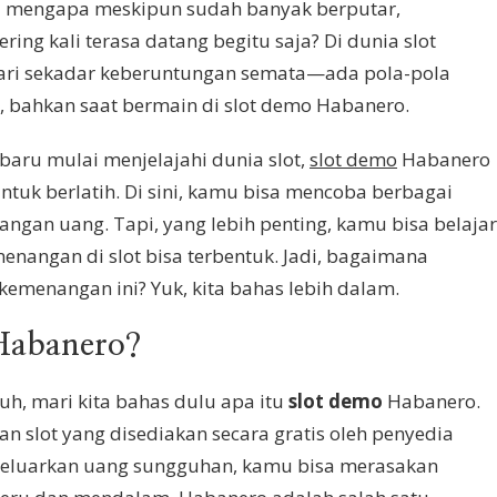
a mengapa meskipun sudah banyak berputar,
ing kali terasa datang begitu saja? Di dunia slot
 dari sekadar keberuntungan semata—ada pola-pola
i, bahkan saat bermain di slot demo Habanero.
baru mulai menjelajahi dunia slot,
slot demo
Habanero
tuk berlatih. Di sini, kamu bisa mencoba berbagai
angan uang. Tapi, yang lebih penting, kamu bisa belajar
angan di slot bisa terbentuk. Jadi, bagaimana
emenangan ini? Yuk, kita bahas lebih dalam.
Habanero?
uh, mari kita bahas dulu apa itu
slot demo
Habanero.
n slot yang disediakan secara gratis oleh penyedia
ngeluarkan uang sungguhan, kamu bisa merasakan