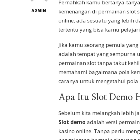
Pernahkah kamu bertanya-tany
kemenangan di permainan slot ser
ADMIN
online, ada sesuatu yang lebih
tertentu yang bisa kamu pelajar
Jika kamu seorang pemula yang 
adalah tempat yang sempurna un
permainan slot tanpa takut kehil
memahami bagaimana pola kemen
caranya untuk mengetahui pola k
Apa Itu Slot Demo 
Sebelum kita melangkah lebih ja
Slot demo
adalah versi permaina
kasino online. Tanpa perlu me