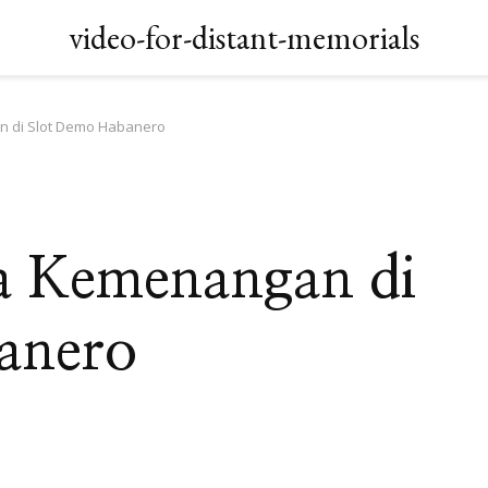
video-for-distant-memorials
 di Slot Demo Habanero
 Kemenangan di
anero