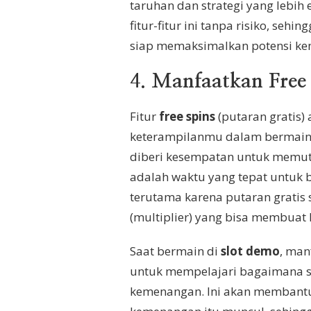
taruhan dan strategi yang lebih e
fitur-fitur ini tanpa risiko, s
siap memaksimalkan potensi k
4.
Manfaatkan Free 
Fitur
free spins
(putaran gratis)
keterampilanmu dalam bermai
diberi kesempatan untuk memut
adalah waktu yang tepat untuk b
terutama karena putaran gratis 
(multiplier) yang bisa membuat
Saat bermain di
slot demo
, man
untuk mempelajari bagaimana s
kemenangan. Ini akan memban