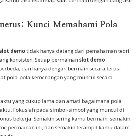
a kamu bisa lebih siap saat bermain dengan uang asli
enerus: Kunci Memahami Pola
slot demo
tidak hanya datang dari pemahaman teori
 yang konsisten. Setiap permainan
slot demo
rbeda, dan hanya dengan bermain secara terus-
at pola-pola kemenangan yang muncul secara
aktu yang cukup lama dan amati bagaimana pola
aktu. Fokuslah pada simbol-simbol yang muncul di
onus bekerja. Semakin sering kamu bermain, semakin
me permainan ini, dan semakin terampil kamu dalam