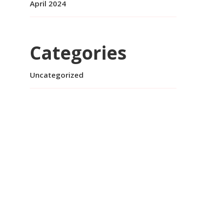
April 2024
Categories
Uncategorized