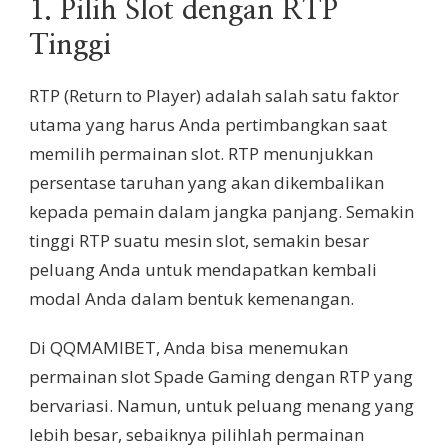
1. Pilih Slot dengan RTP
Tinggi
RTP (Return to Player) adalah salah satu faktor
utama yang harus Anda pertimbangkan saat
memilih permainan slot. RTP menunjukkan
persentase taruhan yang akan dikembalikan
kepada pemain dalam jangka panjang. Semakin
tinggi RTP suatu mesin slot, semakin besar
peluang Anda untuk mendapatkan kembali
modal Anda dalam bentuk kemenangan.
Di QQMAMIBET, Anda bisa menemukan
permainan slot Spade Gaming dengan RTP yang
bervariasi. Namun, untuk peluang menang yang
lebih besar, sebaiknya pilihlah permainan