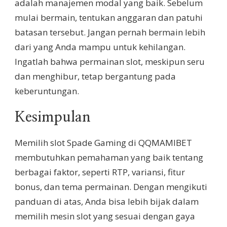
adalah manajemen modal yang baik. Sebelum
mulai bermain, tentukan anggaran dan patuhi
batasan tersebut. Jangan pernah bermain lebih
dari yang Anda mampu untuk kehilangan.
Ingatlah bahwa permainan slot, meskipun seru
dan menghibur, tetap bergantung pada
keberuntungan.
Kesimpulan
Memilih slot Spade Gaming di QQMAMIBET
membutuhkan pemahaman yang baik tentang
berbagai faktor, seperti RTP, variansi, fitur
bonus, dan tema permainan. Dengan mengikuti
panduan di atas, Anda bisa lebih bijak dalam
memilih mesin slot yang sesuai dengan gaya