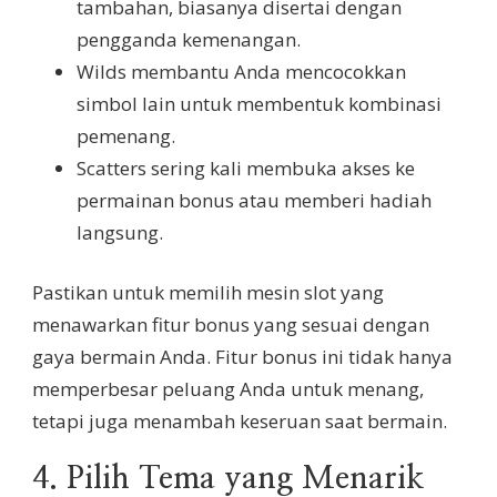
tambahan, biasanya disertai dengan
pengganda kemenangan.
Wilds membantu Anda mencocokkan
simbol lain untuk membentuk kombinasi
pemenang.
Scatters sering kali membuka akses ke
permainan bonus atau memberi hadiah
langsung.
Pastikan untuk memilih mesin slot yang
menawarkan fitur bonus yang sesuai dengan
gaya bermain Anda. Fitur bonus ini tidak hanya
memperbesar peluang Anda untuk menang,
tetapi juga menambah keseruan saat bermain.
4. Pilih Tema yang Menarik