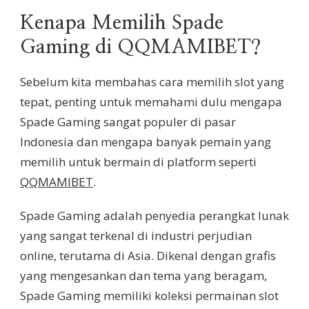
Kenapa Memilih Spade
Gaming di QQMAMIBET?
Sebelum kita membahas cara memilih slot yang
tepat, penting untuk memahami dulu mengapa
Spade Gaming sangat populer di pasar
Indonesia dan mengapa banyak pemain yang
memilih untuk bermain di platform seperti
QQMAMIBET
.
Spade Gaming adalah penyedia perangkat lunak
yang sangat terkenal di industri perjudian
online, terutama di Asia. Dikenal dengan grafis
yang mengesankan dan tema yang beragam,
Spade Gaming memiliki koleksi permainan slot