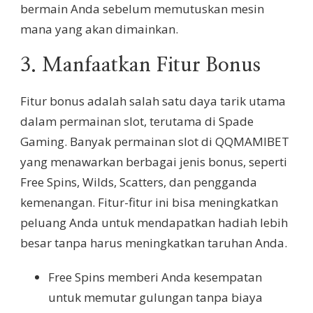
bermain Anda sebelum memutuskan mesin
mana yang akan dimainkan.
3. Manfaatkan Fitur Bonus
Fitur bonus adalah salah satu daya tarik utama
dalam permainan slot, terutama di Spade
Gaming. Banyak permainan slot di QQMAMIBET
yang menawarkan berbagai jenis bonus, seperti
Free Spins, Wilds, Scatters, dan pengganda
kemenangan. Fitur-fitur ini bisa meningkatkan
peluang Anda untuk mendapatkan hadiah lebih
besar tanpa harus meningkatkan taruhan Anda.
Free Spins memberi Anda kesempatan
untuk memutar gulungan tanpa biaya