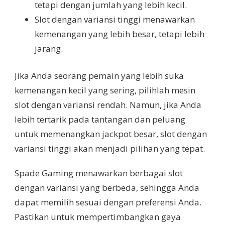
tetapi dengan jumlah yang lebih kecil.
Slot dengan variansi tinggi menawarkan
kemenangan yang lebih besar, tetapi lebih
jarang.
Jika Anda seorang pemain yang lebih suka
kemenangan kecil yang sering, pilihlah mesin
slot dengan variansi rendah. Namun, jika Anda
lebih tertarik pada tantangan dan peluang
untuk memenangkan jackpot besar, slot dengan
variansi tinggi akan menjadi pilihan yang tepat.
Spade Gaming menawarkan berbagai slot
dengan variansi yang berbeda, sehingga Anda
dapat memilih sesuai dengan preferensi Anda.
Pastikan untuk mempertimbangkan gaya