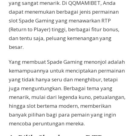
yang sangat menarik. Di QQMAMIBET, Anda
dapat menemukan berbagai jenis permainan
slot Spade Gaming yang menawarkan RTP
(Return to Player) tinggi, berbagai fitur bonus,
dan tentu saja, peluang kemenangan yang
besar.
Yang membuat Spade Gaming menonjol adalah
kemampuannya untuk menciptakan permainan
yang tidak hanya seru dan menghibur, tetapi
juga menguntungkan. Berbagai tema yang
menarik, mulai dari legenda kuno, petualangan,
hingga slot bertema modern, memberikan
banyak pilihan bagi para pemain yang ingin
mencoba peruntungan mereka.