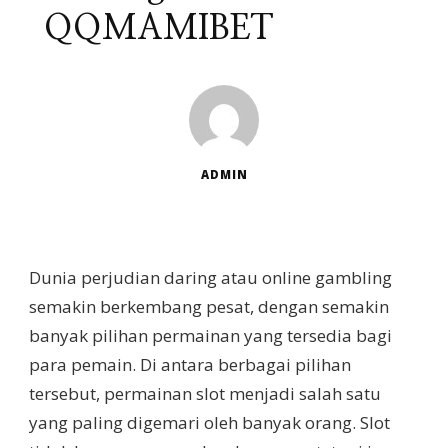
QQMAMIBET
ADMIN
Dunia perjudian daring atau online gambling
semakin berkembang pesat, dengan semakin
banyak pilihan permainan yang tersedia bagi
para pemain. Di antara berbagai pilihan
tersebut, permainan slot menjadi salah satu
yang paling digemari oleh banyak orang. Slot