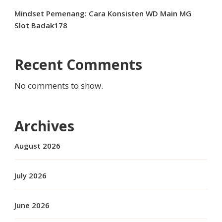
Mindset Pemenang: Cara Konsisten WD Main MG
Slot Badak178
Recent Comments
No comments to show.
Archives
August 2026
July 2026
June 2026