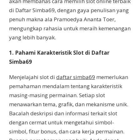
akan membahas cara memilih slot online terbaik
di Daftar Simba69, dengan gaya penulisan yang
penuh makna ala Pramoedya Ananta Toer,
mengungkap rahasia untuk meraih kemenangan
yang lebih banyak.
1. Pahami Karakteristik Slot di Daftar
Simba69
Menjelajahi slot di
daftar simba69
memerlukan
pemahaman mendalam tentang karakteristik
masing-masing permainan. Setiap slot
menawarkan tema, grafik, dan mekanisme unik.
Bacalah deskripsi dan informasi terkait slot
dengan cermat untuk mengetahui simbol-
simbol, fitur bonus, dan cara kerja permainan.