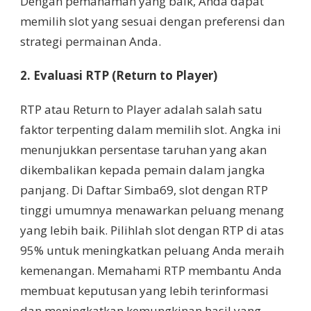
Dengan pemahaman yang baik, Anda dapat
memilih slot yang sesuai dengan preferensi dan
strategi permainan Anda.
2. Evaluasi RTP (Return to Player)
RTP atau Return to Player adalah salah satu
faktor terpenting dalam memilih slot. Angka ini
menunjukkan persentase taruhan yang akan
dikembalikan kepada pemain dalam jangka
panjang. Di Daftar Simba69, slot dengan RTP
tinggi umumnya menawarkan peluang menang
yang lebih baik. Pilihlah slot dengan RTP di atas
95% untuk meningkatkan peluang Anda meraih
kemenangan. Memahami RTP membantu Anda
membuat keputusan yang lebih terinformasi
dan meningkatkan kemungkinan hasil yang