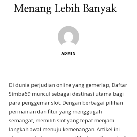
Menang Lebih Banyak
ADMIN
Di dunia perjudian online yang gemerlap, Daftar
Simba69 muncul sebagai destinasi utama bagi
para penggemar slot. Dengan berbagai pilihan
permainan dan fitur yang menggugah
semangat, memilih slot yang tepat menjadi
langkah awal menuju kemenangan. Artikel ini