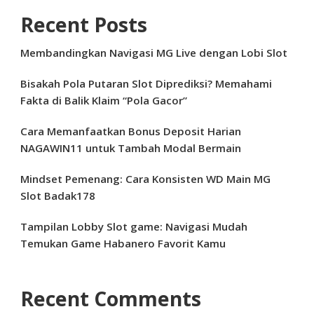
Recent Posts
Membandingkan Navigasi MG Live dengan Lobi Slot
Bisakah Pola Putaran Slot Diprediksi? Memahami
Fakta di Balik Klaim “Pola Gacor”
Cara Memanfaatkan Bonus Deposit Harian
NAGAWIN11 untuk Tambah Modal Bermain
Mindset Pemenang: Cara Konsisten WD Main MG
Slot Badak178
Tampilan Lobby Slot game: Navigasi Mudah
Temukan Game Habanero Favorit Kamu
Recent Comments