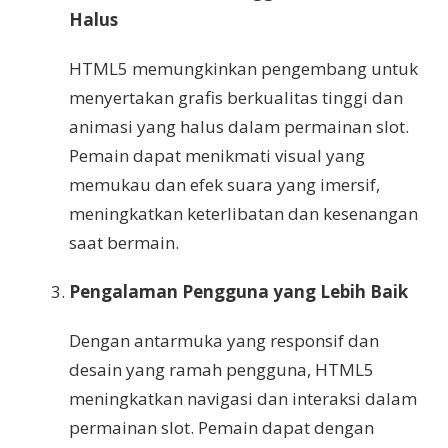
Halus
HTML5 memungkinkan pengembang untuk
menyertakan grafis berkualitas tinggi dan
animasi yang halus dalam permainan slot.
Pemain dapat menikmati visual yang
memukau dan efek suara yang imersif,
meningkatkan keterlibatan dan kesenangan
saat bermain.
Pengalaman Pengguna yang Lebih Baik
Dengan antarmuka yang responsif dan
desain yang ramah pengguna, HTML5
meningkatkan navigasi dan interaksi dalam
permainan slot. Pemain dapat dengan