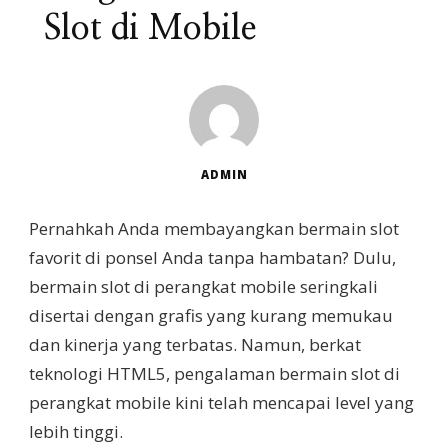
Slot di Mobile
ADMIN
Pernahkah Anda membayangkan bermain slot
favorit di ponsel Anda tanpa hambatan? Dulu,
bermain slot di perangkat mobile seringkali
disertai dengan grafis yang kurang memukau
dan kinerja yang terbatas. Namun, berkat
teknologi HTML5, pengalaman bermain slot di
perangkat mobile kini telah mencapai level yang
lebih tinggi.