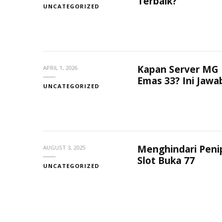
Terbaik?
UNCATEGORIZED
Kapan Server MG L
APRIL 1, 2026
Emas 33? Ini Jawa
UNCATEGORIZED
Menghindari Penip
AUGUST 3, 2025
Slot Buka 77
UNCATEGORIZED