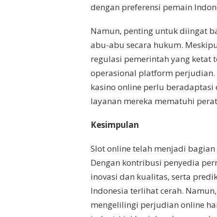
dengan preferensi pemain Indon
Namun, penting untuk diingat b
abu-abu secara hukum. Meskipu
regulasi pemerintah yang ketat
operasional platform perjudian.
kasino online perlu beradaptas
layanan mereka mematuhi perat
Kesimpulan
Slot online telah menjadi bagian 
Dengan kontribusi penyedia per
inovasi dan kualitas, serta pred
Indonesia terlihat cerah. Namu
mengelilingi perjudian online 