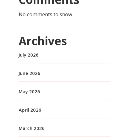
No comments to show.
Archives
July 2026
June 2026
May 2026
April 2026
March 2026