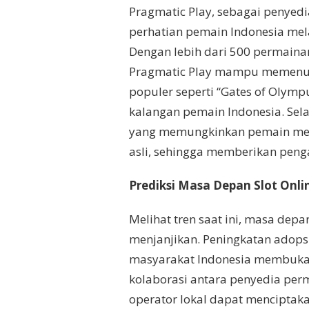
Pragmatic Play, sebagai penyedi
perhatian pemain Indonesia melal
Dengan lebih dari 500 permainan
Pragmatic Play mampu memenuh
populer seperti “Gates of Olympus
kalangan pemain Indonesia. Sela
yang memungkinkan pemain me
asli, sehingga memberikan pen
Prediksi Masa Depan Slot Onli
Melihat tren saat ini, masa depa
menjanjikan. Peningkatan adopsi
masyarakat Indonesia membuka p
kolaborasi antara penyedia perm
operator lokal dapat menciptak