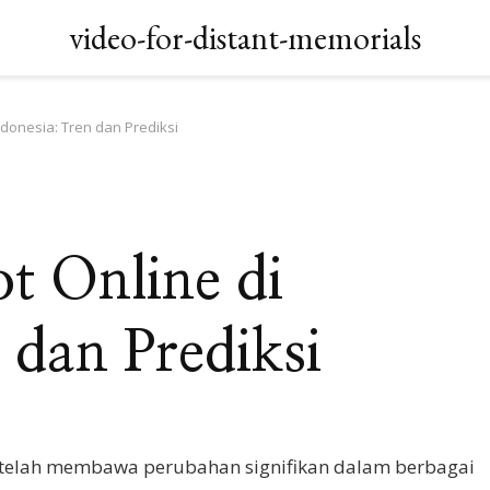
video-for-distant-memorials
donesia: Tren dan Prediksi
t Online di
 dan Prediksi
 telah membawa perubahan signifikan dalam berbagai