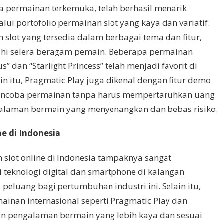
a permainan terkemuka, telah berhasil menarik
ui portofolio permainan slot yang kaya dan variatif.
 slot yang tersedia dalam berbagai tema dan fitur,
i selera beragam pemain. Beberapa permainan
” dan “Starlight Princess” telah menjadi favorit di
in itu, Pragmatic Play juga dikenal dengan fitur demo
ncoba permainan tanpa harus mempertaruhkan uang
galaman bermain yang menyenangkan dan bebas risiko.
ne di Indonesia
n slot online di Indonesia tampaknya sangat
 teknologi digital dan smartphone di kalangan
eluang bagi pertumbuhan industri ini. Selain itu,
ainan internasional seperti Pragmatic Play dan
an pengalaman bermain yang lebih kaya dan sesuai