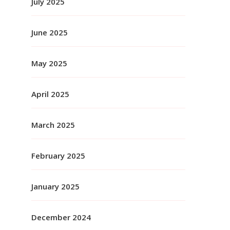
July 2025
June 2025
May 2025
April 2025
March 2025
February 2025
January 2025
December 2024