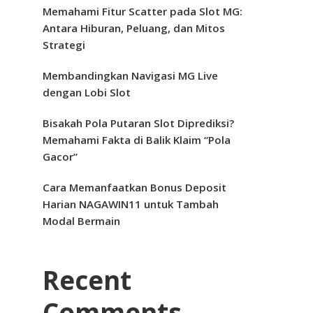
Memahami Fitur Scatter pada Slot MG:
Antara Hiburan, Peluang, dan Mitos
Strategi
Membandingkan Navigasi MG Live
dengan Lobi Slot
Bisakah Pola Putaran Slot Diprediksi?
Memahami Fakta di Balik Klaim “Pola
Gacor”
Cara Memanfaatkan Bonus Deposit
Harian NAGAWIN11 untuk Tambah
Modal Bermain
Recent
Comments