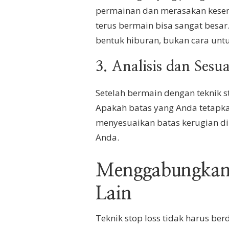
permainan dan merasakan kese
terus bermain bisa sangat besa
bentuk hiburan, bukan cara unt
3. Analisis dan Sesu
Setelah bermain dengan teknik s
Apakah batas yang Anda tetapkan
menyesuaikan batas kerugian d
Anda.
Menggabungkan 
Lain
Teknik stop loss tidak harus be