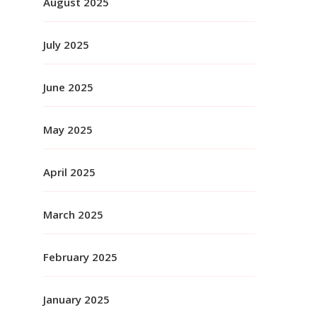
August 2025
July 2025
June 2025
May 2025
April 2025
March 2025
February 2025
January 2025