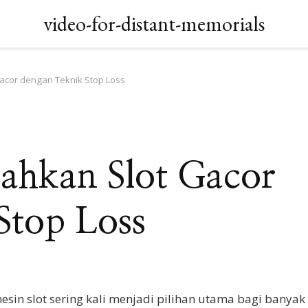
video-for-distant-memorials
acor dengan Teknik Stop Loss
lahkan Slot Gacor
Stop Loss
esin slot sering kali menjadi pilihan utama bagi banyak