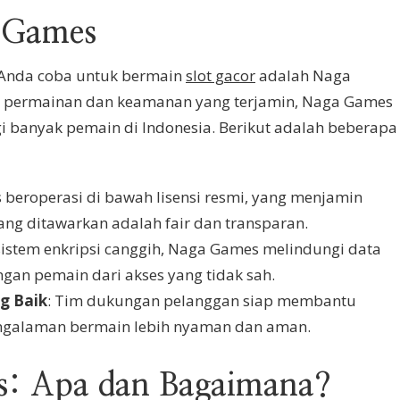
 Games
 Anda coba untuk bermain
slot gacor
adalah Naga
n permainan dan keamanan yang terjamin, Naga Games
gi banyak pemain di Indonesia. Berikut adalah beberapa
 beroperasi di bawah lisensi resmi, yang menjamin
g ditawarkan adalah fair dan transparan.
sistem enkripsi canggih, Naga Games melindungi data
ngan pemain dari akses yang tidak sah.
g Baik
: Tim dukungan pelanggan siap membantu
engalaman bermain lebih nyaman dan aman.
ss: Apa dan Bagaimana?