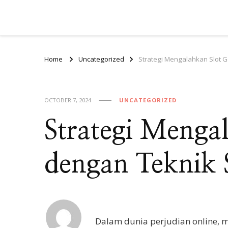
Home
Uncategorized
Strategi Mengalahkan Slot G
OCTOBER 7, 2024
UNCATEGORIZED
Strategi Menga
dengan Teknik 
Dalam dunia perjudian online, m