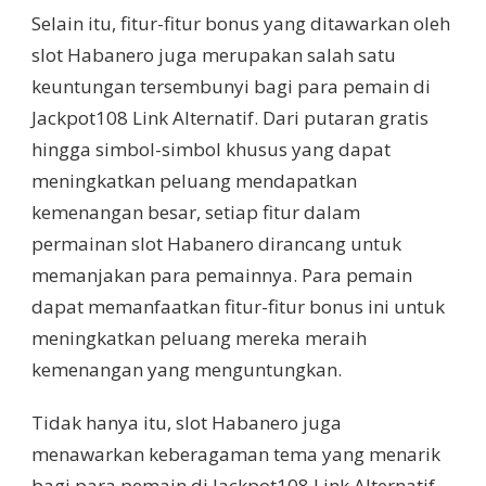
Selain itu, fitur-fitur bonus yang ditawarkan oleh
slot Habanero juga merupakan salah satu
keuntungan tersembunyi bagi para pemain di
Jackpot108 Link Alternatif. Dari putaran gratis
hingga simbol-simbol khusus yang dapat
meningkatkan peluang mendapatkan
kemenangan besar, setiap fitur dalam
permainan slot Habanero dirancang untuk
memanjakan para pemainnya. Para pemain
dapat memanfaatkan fitur-fitur bonus ini untuk
meningkatkan peluang mereka meraih
kemenangan yang menguntungkan.
Tidak hanya itu, slot Habanero juga
menawarkan keberagaman tema yang menarik
bagi para pemain di Jackpot108 Link Alternatif.