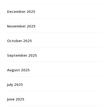
December 2025
November 2025
October 2025
September 2025
August 2025
July 2025
June 2025