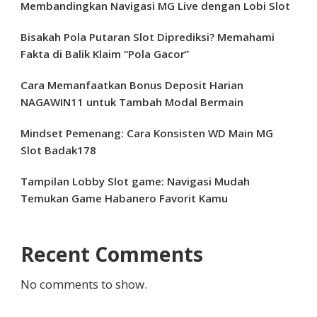
Membandingkan Navigasi MG Live dengan Lobi Slot
Bisakah Pola Putaran Slot Diprediksi? Memahami
Fakta di Balik Klaim “Pola Gacor”
Cara Memanfaatkan Bonus Deposit Harian
NAGAWIN11 untuk Tambah Modal Bermain
Mindset Pemenang: Cara Konsisten WD Main MG
Slot Badak178
Tampilan Lobby Slot game: Navigasi Mudah
Temukan Game Habanero Favorit Kamu
Recent Comments
No comments to show.