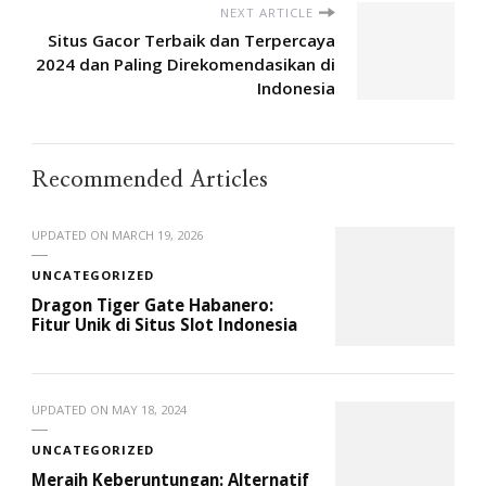
NEXT ARTICLE
Situs Gacor Terbaik dan Terpercaya
2024 dan Paling Direkomendasikan di
Indonesia
Recommended Articles
UPDATED ON
MARCH 19, 2026
UNCATEGORIZED
Dragon Tiger Gate Habanero:
Fitur Unik di Situs Slot Indonesia
UPDATED ON
MAY 18, 2024
UNCATEGORIZED
Meraih Keberuntungan: Alternatif