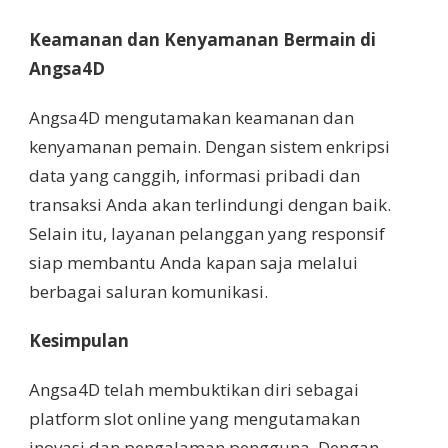
Keamanan dan Kenyamanan Bermain di
Angsa4D
Angsa4D mengutamakan keamanan dan
kenyamanan pemain.
Dengan sistem enkripsi
data yang canggih, informasi pribadi dan
transaksi Anda akan terlindungi dengan baik.
Selain itu, layanan pelanggan yang responsif
siap membantu Anda kapan saja melalui
berbagai saluran komunikasi.
Kesimpulan
Angsa4D telah membuktikan diri sebagai
platform slot online yang mengutamakan
inovasi dan pengalaman pengguna.
Dengan