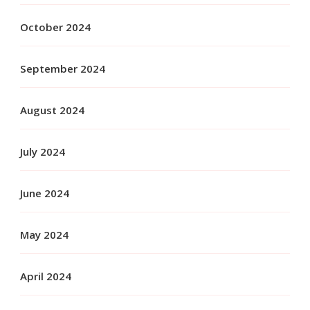
October 2024
September 2024
August 2024
July 2024
June 2024
May 2024
April 2024