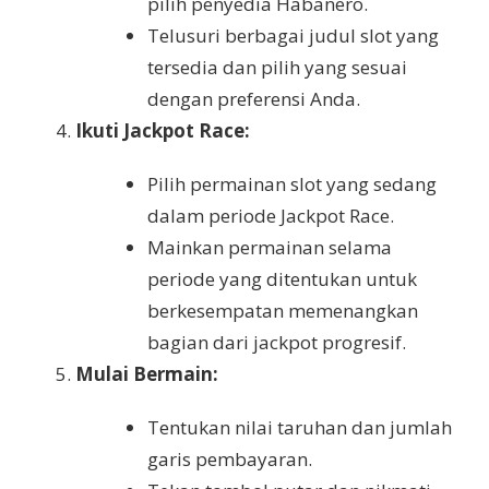
pilih penyedia Habanero.
Telusuri berbagai judul slot yang
tersedia dan pilih yang sesuai
dengan preferensi Anda.
Ikuti Jackpot Race:
Pilih permainan slot yang sedang
dalam periode Jackpot Race.
Mainkan permainan selama
periode yang ditentukan untuk
berkesempatan memenangkan
bagian dari jackpot progresif.
Mulai Bermain:
Tentukan nilai taruhan dan jumlah
garis pembayaran.