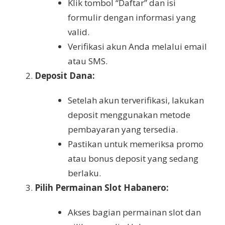
Klik tombol “Daftar” dan isi
formulir dengan informasi yang
valid.
Verifikasi akun Anda melalui email
atau SMS.
Deposit Dana:
Setelah akun terverifikasi, lakukan
deposit menggunakan metode
pembayaran yang tersedia.
Pastikan untuk memeriksa promo
atau bonus deposit yang sedang
berlaku.
Pilih Permainan Slot Habanero:
Akses bagian permainan slot dan