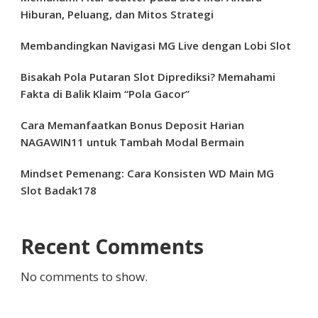
Hiburan, Peluang, dan Mitos Strategi
Membandingkan Navigasi MG Live dengan Lobi Slot
Bisakah Pola Putaran Slot Diprediksi? Memahami
Fakta di Balik Klaim “Pola Gacor”
Cara Memanfaatkan Bonus Deposit Harian
NAGAWIN11 untuk Tambah Modal Bermain
Mindset Pemenang: Cara Konsisten WD Main MG
Slot Badak178
Recent Comments
No comments to show.