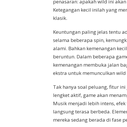
penasaran: apakah wild ini ak
Ketegangan kecil inilah yang mem
klasik.
Keuntungan paling jelas tentu a
selama beberapa spin, kemungk
alami. Bahkan kemenangan kecil 
beruntun. Dalam beberapa game,
kemenangan membuka jalan bag
ekstra untuk memunculkan wild 
Tak hanya soal peluang, fitur in
lengket aktif, game akan menam
Musik menjadi lebih intens, efe
langsung terasa berbeda. Elem
mereka sedang berada di fase p