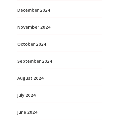
December 2024
November 2024
October 2024
September 2024
August 2024
July 2024
June 2024