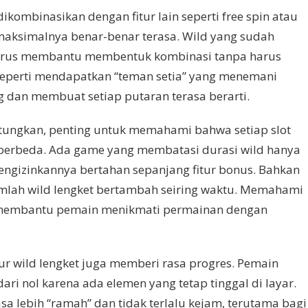
dikombinasikan dengan fitur lain seperti free spin atau
 maksimalnya benar-benar terasa. Wild yang sudah
 terus membantu membentuk kombinasi tanpa harus
 seperti mendapatkan “teman setia” yang menemani
dan membuat setiap putaran terasa berarti.
tungkan, penting untuk memahami bahwa setiap slot
 berbeda. Ada game yang membatasi durasi wild hanya
engizinkannya bertahan sepanjang fitur bonus. Bahkan
mlah wild lengket bertambah seiring waktu. Memahami
n membantu pemain menikmati permainan dengan
tur wild lengket juga memberi rasa progres. Pemain
ri nol karena ada elemen yang tetap tinggal di layar.
a lebih “ramah” dan tidak terlalu kejam, terutama bagi