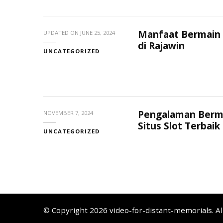
Manfaat Bermain S
UPDATED ON
JUNE 25, 2024
di Rajawin
UNCATEGORIZED
Pengalaman Bermai
NOVEMBER 7, 2024
Situs Slot Terbaik
UNCATEGORIZED
© Copyright 2026
video-for-distant-memorials
. A