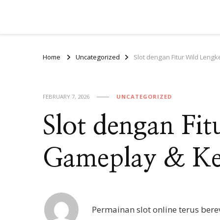
Home
Uncategorized
Slot dengan Fitur Wild Leng
FEBRUARY 7, 2026
UNCATEGORIZED
Slot dengan Fit
Gameplay & K
Permainan slot online terus bere