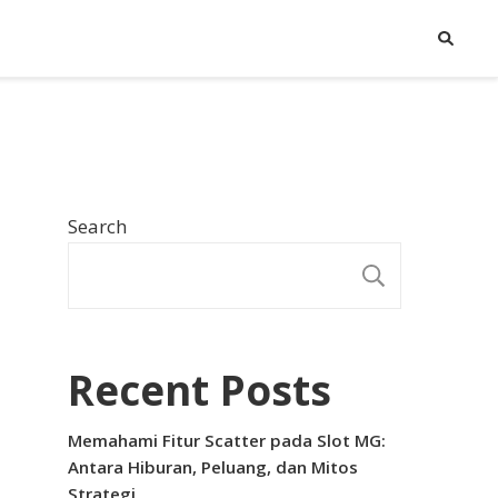
Search
SEARCH
Recent Posts
Memahami Fitur Scatter pada Slot MG:
Antara Hiburan, Peluang, dan Mitos
Strategi