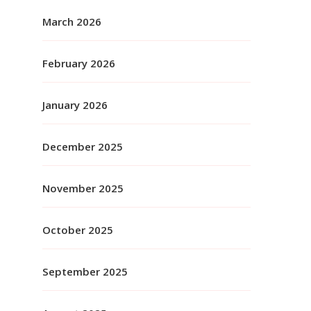
March 2026
February 2026
January 2026
December 2025
November 2025
October 2025
September 2025