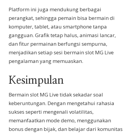
Platform ini juga mendukung berbagai
perangkat, sehingga pemain bisa bermain di
komputer, tablet, atau smartphone tanpa
gangguan. Grafik tetap halus, animasi lancar,
dan fitur permainan berfungsi sempurna,
menjadikan setiap sesi bermain slot MG Live
pengalaman yang memuaskan.
Kesimpulan
Bermain slot MG Live tidak sekadar soal
keberuntungan. Dengan mengetahui rahasia
sukses seperti mengenali volatilitas,
memanfaatkan mode demo, menggunakan
bonus dengan bijak, dan belajar dari komunitas