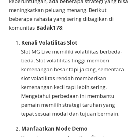
keberuntungan, ada beberapa strategi yang bisa
meningkatkan peluang menang. Berikut
beberapa rahasia yang sering dibagikan di
komunitas
Badak178
:
Kenali Volatilitas Slot
Slot MG Live memiliki volatilitas berbeda-
beda. Slot volatilitas tinggi memberi
kemenangan besar tapi jarang, sementara
slot volatilitas rendah memberikan
kemenangan kecil tapi lebih sering.
Mengetahui perbedaan ini membantu
pemain memilih strategi taruhan yang
tepat sesuai modal dan tujuan bermain.
Manfaatkan Mode Demo