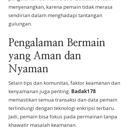
menyenangkan, karena pemain tidak merasa
sendirian dalam menghadapi tantangan
gulungan.
Pengalaman Bermain
yang Aman dan
Nyaman
Selain tips dan komunitas, faktor keamanan dan
kenyamanan juga penting.
Badak178
memastikan semua transaksi dan data pemain
terlindungi dengan teknologi enkripsi terbaru.
Jadi, pemain bisa fokus pada permainan tanpa
khawatir masalah keamanan.