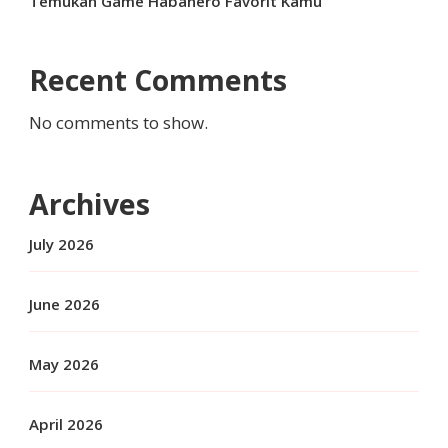
Temukan Game Habanero Favorit Kamu
Recent Comments
No comments to show.
Archives
July 2026
June 2026
May 2026
April 2026