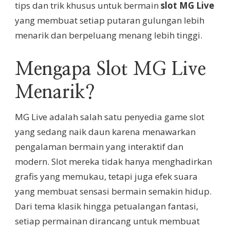
tips dan trik khusus untuk bermain
slot MG Live
yang membuat setiap putaran gulungan lebih
menarik dan berpeluang menang lebih tinggi.
Mengapa Slot MG Live
Menarik?
MG Live adalah salah satu penyedia game slot
yang sedang naik daun karena menawarkan
pengalaman bermain yang interaktif dan
modern. Slot mereka tidak hanya menghadirkan
grafis yang memukau, tetapi juga efek suara
yang membuat sensasi bermain semakin hidup.
Dari tema klasik hingga petualangan fantasi,
setiap permainan dirancang untuk membuat