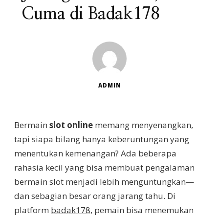
Cuma di Badak178
ADMIN
Bermain
slot online
memang menyenangkan,
tapi siapa bilang hanya keberuntungan yang
menentukan kemenangan? Ada beberapa
rahasia kecil yang bisa membuat pengalaman
bermain slot menjadi lebih menguntungkan—
dan sebagian besar orang jarang tahu. Di
platform
badak178
, pemain bisa menemukan