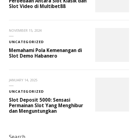
Perbedaan Antara Slot Klasik dan
Slot Video di Multibet88
NOVEMBER 15, 2024
UNCATEGORIZED
Memahami Pola Kemenangan di
Slot Demo Habanero
JANUARY 14, 2025
UNCATEGORIZED
Slot Deposit 5000: Sensasi
Permainan Slot Yang Menghibur
dan Menguntungkan
Search