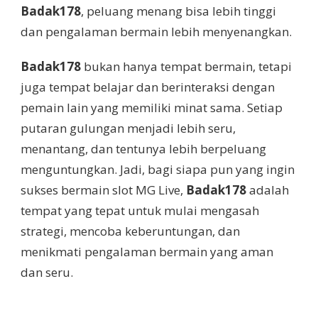
Badak178
, peluang menang bisa lebih tinggi
dan pengalaman bermain lebih menyenangkan.
Badak178
bukan hanya tempat bermain, tetapi
juga tempat belajar dan berinteraksi dengan
pemain lain yang memiliki minat sama. Setiap
putaran gulungan menjadi lebih seru,
menantang, dan tentunya lebih berpeluang
menguntungkan. Jadi, bagi siapa pun yang ingin
sukses bermain slot MG Live,
Badak178
adalah
tempat yang tepat untuk mulai mengasah
strategi, mencoba keberuntungan, dan
menikmati pengalaman bermain yang aman
dan seru.