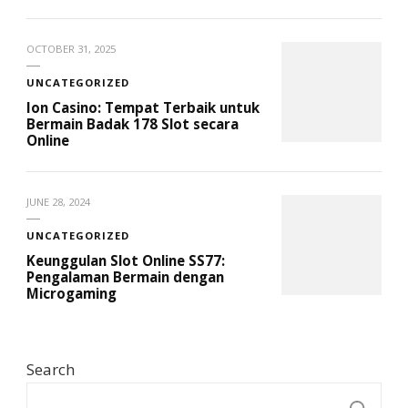
OCTOBER 31, 2025
UNCATEGORIZED
Ion Casino: Tempat Terbaik untuk
Bermain Badak 178 Slot secara
Online
JUNE 28, 2024
UNCATEGORIZED
Keunggulan Slot Online SS77:
Pengalaman Bermain dengan
Microgaming
Search