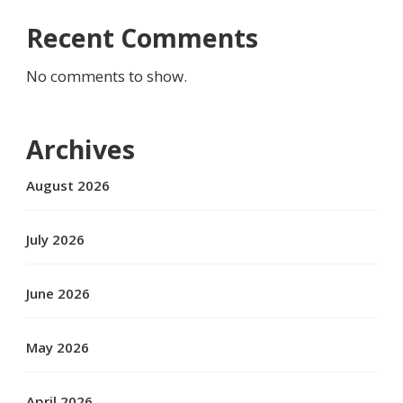
Recent Comments
No comments to show.
Archives
August 2026
July 2026
June 2026
May 2026
April 2026