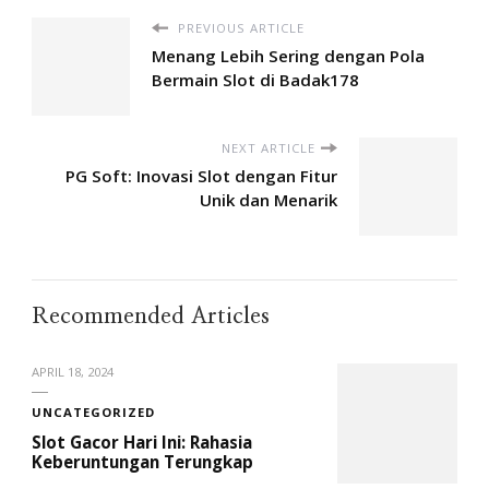
PREVIOUS ARTICLE
Menang Lebih Sering dengan Pola
Bermain Slot di Badak178
NEXT ARTICLE
PG Soft: Inovasi Slot dengan Fitur
Unik dan Menarik
Recommended Articles
APRIL 18, 2024
UNCATEGORIZED
Slot Gacor Hari Ini: Rahasia
Keberuntungan Terungkap