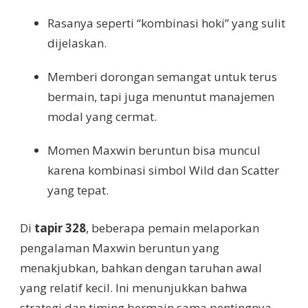
Rasanya seperti “kombinasi hoki” yang sulit
dijelaskan.
Memberi dorongan semangat untuk terus
bermain, tapi juga menuntut manajemen
modal yang cermat.
Momen Maxwin beruntun bisa muncul
karena kombinasi simbol Wild dan Scatter
yang tepat.
Di
tapir 328
, beberapa pemain melaporkan
pengalaman Maxwin beruntun yang
menakjubkan, bahkan dengan taruhan awal
yang relatif kecil. Ini menunjukkan bahwa
strategi dan timing bermain sama pentingnya