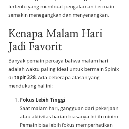
tertentu yang membuat pengalaman bermain
semakin menegangkan dan menyenangkan.
Kenapa Malam Hari
Jadi Favorit
Banyak pemain percaya bahwa malam hari
adalah waktu paling ideal untuk bermain Spinix
di
tapir 328
. Ada beberapa alasan yang
mendukung hal ini:
Fokus Lebih Tinggi
Saat malam hari, gangguan dari pekerjaan
atau aktivitas harian biasanya lebih minim.
Pemain bisa lebih fokus memperhatikan