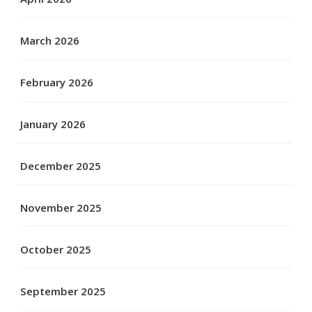
March 2026
February 2026
January 2026
December 2025
November 2025
October 2025
September 2025