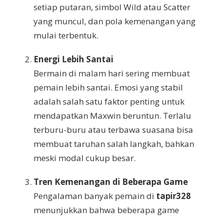
setiap putaran, simbol Wild atau Scatter
yang muncul, dan pola kemenangan yang
mulai terbentuk.
Energi Lebih Santai
Bermain di malam hari sering membuat
pemain lebih santai. Emosi yang stabil
adalah salah satu faktor penting untuk
mendapatkan Maxwin beruntun. Terlalu
terburu-buru atau terbawa suasana bisa
membuat taruhan salah langkah, bahkan
meski modal cukup besar.
Tren Kemenangan di Beberapa Game
Pengalaman banyak pemain di
tapir328
menunjukkan bahwa beberapa game