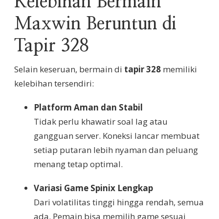
Kelebihan Bermain
Maxwin Beruntun di
Tapir 328
Selain keseruan, bermain di
tapir 328
memiliki
kelebihan tersendiri:
Platform Aman dan Stabil
Tidak perlu khawatir soal lag atau
gangguan server. Koneksi lancar membuat
setiap putaran lebih nyaman dan peluang
menang tetap optimal.
Variasi Game Spinix Lengkap
Dari volatilitas tinggi hingga rendah, semua
ada. Pemain bisa memilih game sesuai