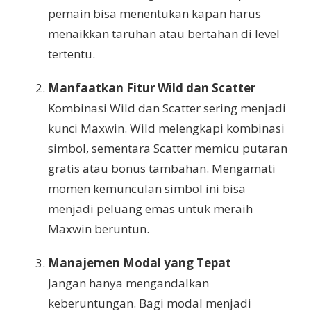
pemain bisa menentukan kapan harus
menaikkan taruhan atau bertahan di level
tertentu.
Manfaatkan Fitur Wild dan Scatter
Kombinasi Wild dan Scatter sering menjadi
kunci Maxwin. Wild melengkapi kombinasi
simbol, sementara Scatter memicu putaran
gratis atau bonus tambahan. Mengamati
momen kemunculan simbol ini bisa
menjadi peluang emas untuk meraih
Maxwin beruntun.
Manajemen Modal yang Tepat
Jangan hanya mengandalkan
keberuntungan. Bagi modal menjadi