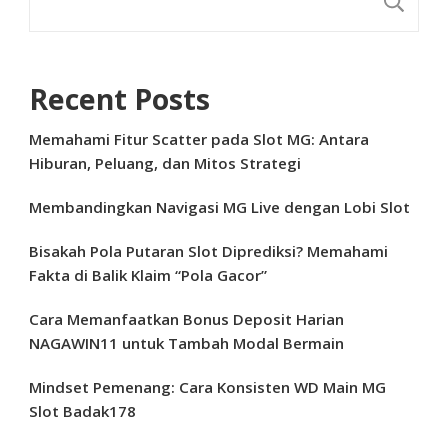
S
Recent Posts
Memahami Fitur Scatter pada Slot MG: Antara
Hiburan, Peluang, dan Mitos Strategi
Membandingkan Navigasi MG Live dengan Lobi Slot
Bisakah Pola Putaran Slot Diprediksi? Memahami
Fakta di Balik Klaim “Pola Gacor”
Cara Memanfaatkan Bonus Deposit Harian
NAGAWIN11 untuk Tambah Modal Bermain
Mindset Pemenang: Cara Konsisten WD Main MG
Slot Badak178