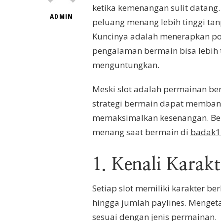
ketika kemenangan sulit datang
ADMIN
peluang menang lebih tinggi t
Kuncinya adalah menerapkan pol
pengalaman bermain bisa lebih t
menguntungkan.
Meski slot adalah permainan be
strategi bermain dapat membant
memaksimalkan kesenangan. Ber
menang saat bermain di
badak1
1. Kenali Karak
Setiap slot memiliki karakter berb
hingga jumlah paylines. Mengeta
sesuai dengan jenis permainan.