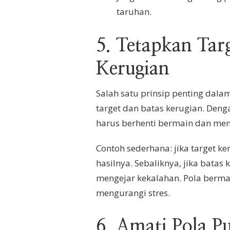
taruhan.
5. Tetapkan Tar
Kerugian
Salah satu prinsip penting dalam
target dan batas kerugian. Den
harus berhenti bermain dan me
Contoh sederhana: jika target k
hasilnya. Sebaliknya, jika bata
mengejar kekalahan. Pola berm
mengurangi stres.
6. Amati Pola P