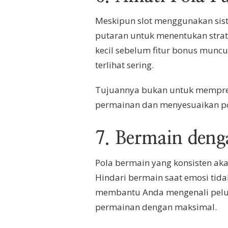
Meskipun slot menggunakan sis
putaran untuk menentukan strat
kecil sebelum fitur bonus muncu
terlihat sering.
Tujuannya bukan untuk mempredi
permainan dan menyesuaikan pola
7. Bermain deng
Pola bermain yang konsisten akan
Hindari bermain saat emosi tidak
membantu Anda mengenali pelua
permainan dengan maksimal.