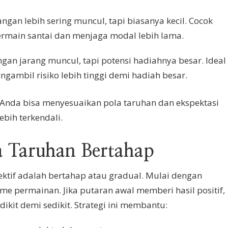
ngan lebih sering muncul, tapi biasanya kecil. Cocok
ermain santai dan menjaga modal lebih lama.
gan jarang muncul, tapi potensi hadiahnya besar. Ideal
gambil risiko lebih tinggi demi hadiah besar.
Anda bisa menyesuaikan pola taruhan dan ekspektasi
bih terkendali.
a Taruhan Bertahap
ektif adalah bertahap atau gradual. Mulai dengan
tme permainan. Jika putaran awal memberi hasil positif,
ikit demi sedikit. Strategi ini membantu: