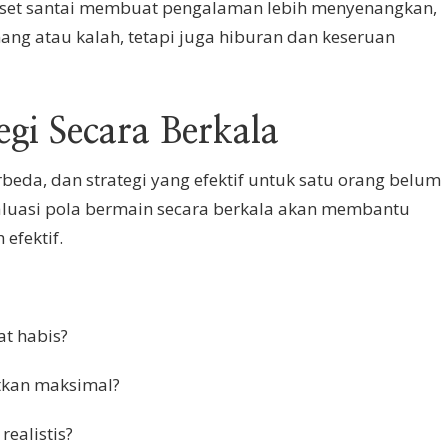
ndset santai membuat pengalaman lebih menyenangkan,
nang atau kalah, tetapi juga hiburan dan keseruan
tegi Secara Berkala
beda, dan strategi yang efektif untuk satu orang belum
valuasi pola bermain secara berkala akan membantu
efektif.
at habis?
tkan maksimal?
ealistis?