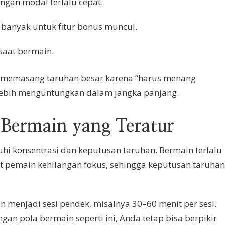
ngan modal terlalu cepat.
banyak untuk fitur bonus muncul.
saat bermain.
g memasang taruhan besar karena “harus menang
lebih menguntungkan dalam jangka panjang.
 Bermain yang Teratur
i konsentrasi dan keputusan taruhan. Bermain terlalu
 pemain kehilangan fokus, sehingga keputusan taruhan
menjadi sesi pendek, misalnya 30–60 menit per sesi.
engan pola bermain seperti ini, Anda tetap bisa berpikir