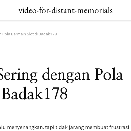
video-for-distant-memorials
 Pola Bermain Slot di Badak178
ering dengan Pola
i Badak178
alu menyenangkan, tapi tidak jarang membuat frustrasi