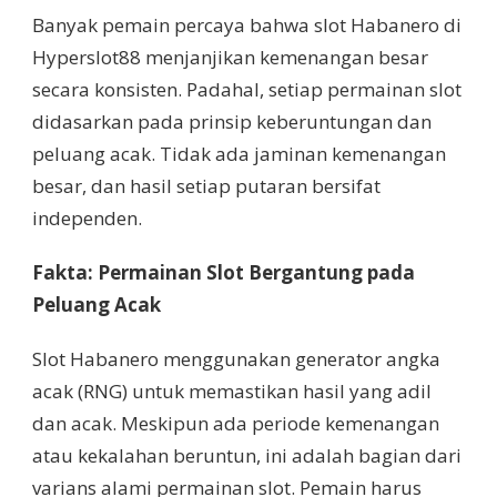
Banyak pemain percaya bahwa slot Habanero di
Hyperslot88 menjanjikan kemenangan besar
secara konsisten.
Padahal, setiap permainan slot
didasarkan pada prinsip keberuntungan dan
peluang acak.
Tidak ada jaminan kemenangan
besar, dan hasil setiap putaran bersifat
independen.
Fakta: Permainan Slot Bergantung pada
Peluang Acak
Slot Habanero menggunakan generator angka
acak (RNG) untuk memastikan hasil yang adil
dan acak.
Meskipun ada periode kemenangan
atau kekalahan beruntun, ini adalah bagian dari
varians alami permainan slot.
Pemain harus