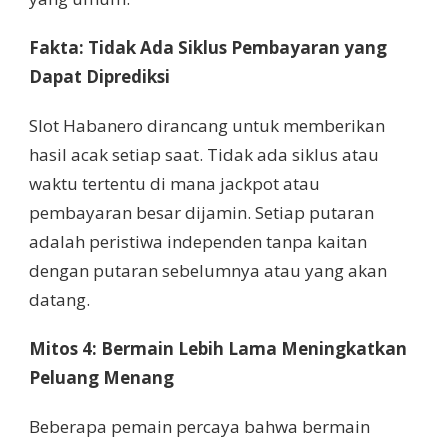
Fakta: Tidak Ada Siklus Pembayaran yang
Dapat Diprediksi
Slot Habanero dirancang untuk memberikan
hasil acak setiap saat.
Tidak ada siklus atau
waktu tertentu di mana jackpot atau
pembayaran besar dijamin.
Setiap putaran
adalah peristiwa independen tanpa kaitan
dengan putaran sebelumnya atau yang akan
datang.
Mitos 4: Bermain Lebih Lama Meningkatkan
Peluang Menang
Beberapa pemain percaya bahwa bermain