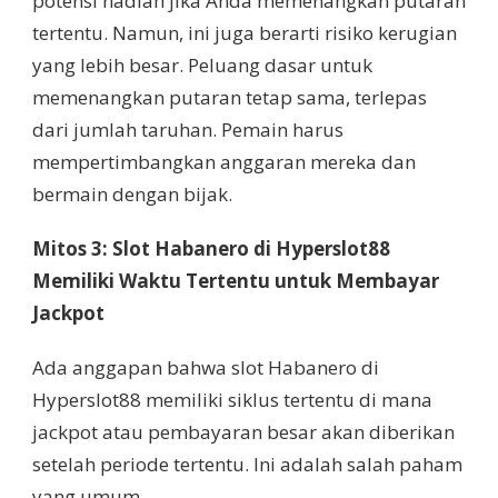
potensi hadiah jika Anda memenangkan putaran
tertentu.
Namun, ini juga berarti risiko kerugian
yang lebih besar.
Peluang dasar untuk
memenangkan putaran tetap sama, terlepas
dari jumlah taruhan.
Pemain harus
mempertimbangkan anggaran mereka dan
bermain dengan bijak.
Mitos 3: Slot Habanero di Hyperslot88
Memiliki Waktu Tertentu untuk Membayar
Jackpot
Ada anggapan bahwa slot Habanero di
Hyperslot88 memiliki siklus tertentu di mana
jackpot atau pembayaran besar akan diberikan
setelah periode tertentu.
Ini adalah salah paham
yang umum.