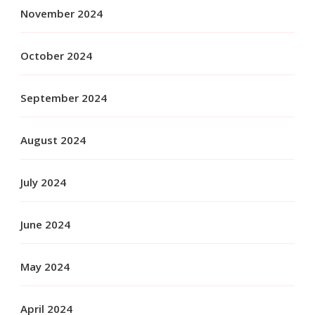
November 2024
October 2024
September 2024
August 2024
July 2024
June 2024
May 2024
April 2024