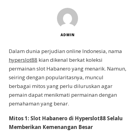
ADMIN
Dalam dunia perjudian online Indonesia, nama
hyperslot88
kian dikenal berkat koleksi
permainan slot Habanero yang menarik.
Namun,
seiring dengan popularitasnya, muncul
berbagai mitos yang perlu diluruskan agar
pemain dapat menikmati permainan dengan
pemahaman yang benar.
Mitos 1: Slot Habanero di Hyperslot88 Selalu
Memberikan Kemenangan Besar