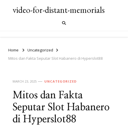
video-for-distant-memorials
Home
Uncategorized
Mitos dan Fakta Seputar Slot Habanero di Hyperslot88
MARCH 23, 2025
UNCATEGORIZED
Mitos dan Fakta
Seputar Slot Habanero
di Hyperslot88