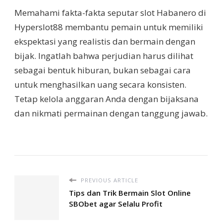
Memahami fakta-fakta seputar slot Habanero di
Hyperslot88 membantu pemain untuk memiliki
ekspektasi yang realistis dan bermain dengan
bijak.
Ingatlah bahwa perjudian harus dilihat
sebagai bentuk hiburan, bukan sebagai cara
untuk menghasilkan uang secara konsisten.
Tetap kelola anggaran Anda dengan bijaksana
dan nikmati permainan dengan tanggung jawab.
PREVIOUS ARTICLE
Tips dan Trik Bermain Slot Online
SBObet agar Selalu Profit