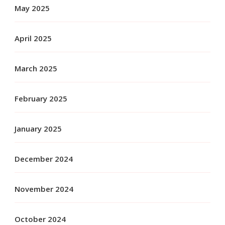
May 2025
April 2025
March 2025
February 2025
January 2025
December 2024
November 2024
October 2024