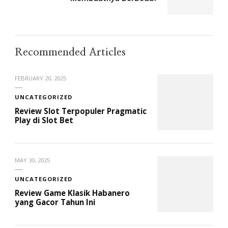
Recommended Articles
FEBRUARY 20, 2025
UNCATEGORIZED
Review Slot Terpopuler Pragmatic
Play di Slot Bet
MAY 30, 2025
UNCATEGORIZED
Review Game Klasik Habanero
yang Gacor Tahun Ini