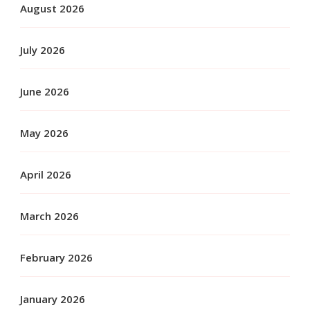
August 2026
July 2026
June 2026
May 2026
April 2026
March 2026
February 2026
January 2026