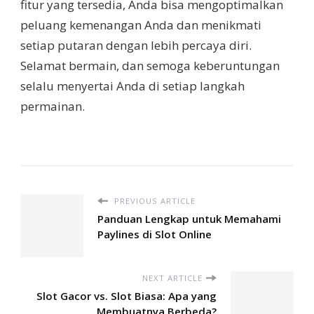
fitur yang tersedia, Anda bisa mengoptimalkan
peluang kemenangan Anda dan menikmati
setiap putaran dengan lebih percaya diri.
Selamat bermain, dan semoga keberuntungan
selalu menyertai Anda di setiap langkah
permainan.
PREVIOUS ARTICLE
Panduan Lengkap untuk Memahami
Paylines di Slot Online
NEXT ARTICLE
Slot Gacor vs. Slot Biasa: Apa yang
Membuatnya Berbeda?