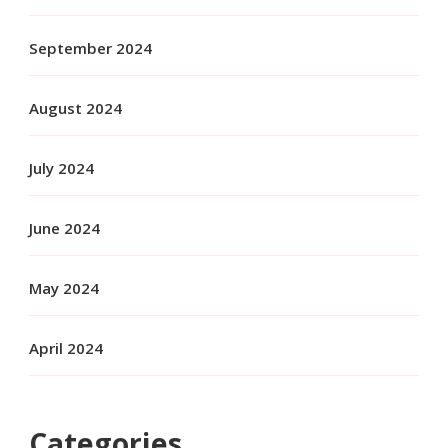
September 2024
August 2024
July 2024
June 2024
May 2024
April 2024
Categories