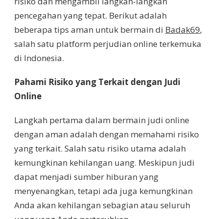
risiko dan mengambil langkah-langkah
pencegahan yang tepat. Berikut adalah
beberapa tips aman untuk bermain di
Badak69
,
salah satu platform perjudian online terkemuka
di Indonesia.
Pahami Risiko yang Terkait dengan Judi
Online
Langkah pertama dalam bermain judi online
dengan aman adalah dengan memahami risiko
yang terkait. Salah satu risiko utama adalah
kemungkinan kehilangan uang. Meskipun judi
dapat menjadi sumber hiburan yang
menyenangkan, tetapi ada juga kemungkinan
Anda akan kehilangan sebagian atau seluruh