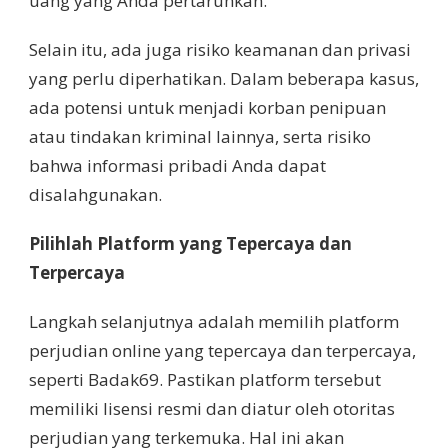
uang yang Anda pertaruhkan.
Selain itu, ada juga risiko keamanan dan privasi
yang perlu diperhatikan. Dalam beberapa kasus,
ada potensi untuk menjadi korban penipuan
atau tindakan kriminal lainnya, serta risiko
bahwa informasi pribadi Anda dapat
disalahgunakan.
Pilihlah Platform yang Tepercaya dan
Terpercaya
Langkah selanjutnya adalah memilih platform
perjudian online yang tepercaya dan terpercaya,
seperti Badak69. Pastikan platform tersebut
memiliki lisensi resmi dan diatur oleh otoritas
perjudian yang terkemuka. Hal ini akan