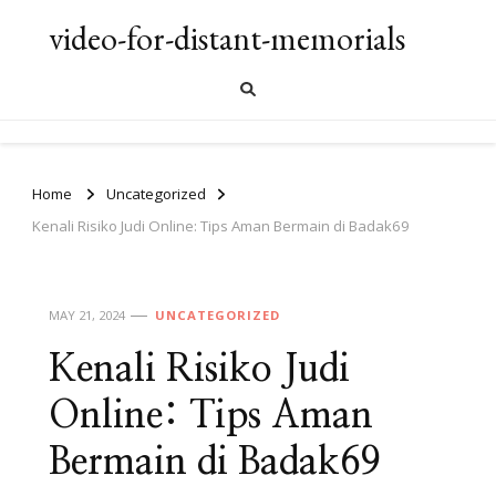
video-for-distant-memorials
Home
Uncategorized
Kenali Risiko Judi Online: Tips Aman Bermain di Badak69
MAY 21, 2024
UNCATEGORIZED
Kenali Risiko Judi
Online: Tips Aman
Bermain di Badak69