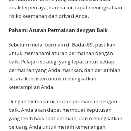
tidak terpercaya, karena ini dapat meningkatkan
risiko keamanan dan privasi Anda.
Pahami Aturan Permainan dengan Baik
Sebelum mulai bermain di Badak69, pastikan
untuk memahami aturan permainan dengan
baik. Pelajari strategi yang tepat untuk setiap
permainan yang Anda mainkan, dan berlatihlah
secara konsisten untuk meningkatkan
keterampilan Anda.
Dengan memahami aturan permainan dengan
baik, Anda akan dapat membuat keputusan
yang lebih baik saat bermain, dan meningkatkan
peluang Anda untuk meraih kemenangan.