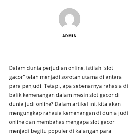
ADMIN
Dalam dunia perjudian online, istilah “slot
gacor” telah menjadi sorotan utama di antara
para penjudi. Tetapi, apa sebenarnya rahasia di
balik kemenangan dalam mesin slot gacor di
dunia judi online? Dalam artikel ini, kita akan
mengungkap rahasia kemenangan di dunia judi
online dan membahas mengapa slot gacor
menjadi begitu populer di kalangan para