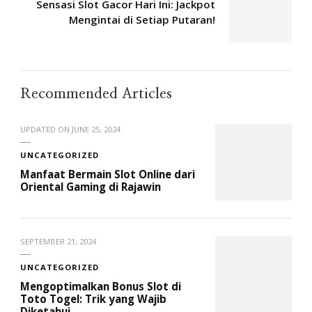
Sensasi Slot Gacor Hari Ini: Jackpot
Mengintai di Setiap Putaran!
Recommended Articles
UPDATED ON
JUNE 25, 2024
UNCATEGORIZED
Manfaat Bermain Slot Online dari
Oriental Gaming di Rajawin
SEPTEMBER 21, 2024
UNCATEGORIZED
Mengoptimalkan Bonus Slot di
Toto Togel: Trik yang Wajib
Diketahui