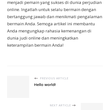
menjadi pemain yang sukses di dunia perjudian
online. Ingatlah untuk selalu bermain dengan
bertanggung jawab dan menikmati pengalaman
bermain Anda. Semoga artikel ini membantu
Anda mengungkap rahasia kemenangan di
dunia judi online dan meningkatkan
keterampilan bermain Anda!
PREVIOUS ARTICLE
Hello world!
NEXT ARTICLE