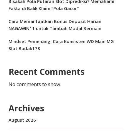
Bisakah Pola Putaran Slot Diprediksi? Memahami
Fakta di Balik Klaim “Pola Gacor”
Cara Memanfaatkan Bonus Deposit Harian
NAGAWIN11 untuk Tambah Modal Bermain
Mindset Pemenang: Cara Konsisten WD Main MG
Slot Badak178
Recent Comments
No comments to show.
Archives
August 2026