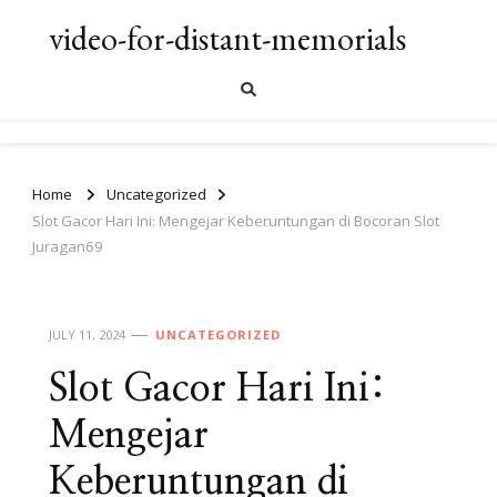
video-for-distant-memorials
Home
Uncategorized
Slot Gacor Hari Ini: Mengejar Keberuntungan di Bocoran Slot
Juragan69
JULY 11, 2024
UNCATEGORIZED
Slot Gacor Hari Ini:
Mengejar
Keberuntungan di