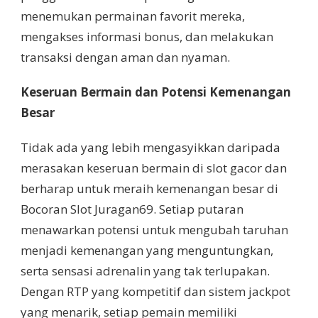
menemukan permainan favorit mereka,
mengakses informasi bonus, dan melakukan
transaksi dengan aman dan nyaman.
Keseruan Bermain dan Potensi Kemenangan
Besar
Tidak ada yang lebih mengasyikkan daripada
merasakan keseruan bermain di slot gacor dan
berharap untuk meraih kemenangan besar di
Bocoran Slot Juragan69. Setiap putaran
menawarkan potensi untuk mengubah taruhan
menjadi kemenangan yang menguntungkan,
serta sensasi adrenalin yang tak terlupakan.
Dengan RTP yang kompetitif dan sistem jackpot
yang menarik, setiap pemain memiliki