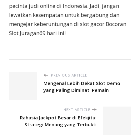
pecinta judi online di Indonesia. Jadi, jangan
lewatkan kesempatan untuk bergabung dan
mengejar keberuntungan di slot gacor Bocoran
Slot Juragan69 hari ini!
PREVIOUS ARTICLE
Mengenal Lebih Dekat Slot Demo
yang Paling Diminati Pemain
NEXT ARTICLE
Rahasia Jackpot Besar di Efekjitu:
Strategi Menang yang Terbukti