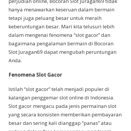
perjudian online, Bocoran Slot Juragan69 tidak
hanya menawarkan keseruan dalam bermain
tetapi juga peluang besar untuk meraih
keberuntungan besar. Mari kita telusuri lebih
dalam mengenai fenomena “slot gacor” dan
bagaimana pengalaman bermain di Bocoran
Slot Juragan69 dapat mengubah peruntungan
Anda.
Fenomena Slot Gacor
Istilah “slot gacor” telah menjadi populer di
kalangan penggemar slot online di Indonesia.
Slot gacor mengacu pada jenis permainan slot
yang secara konsisten memberikan pembayaran
besar dan sering kali dianggap “panas” atau