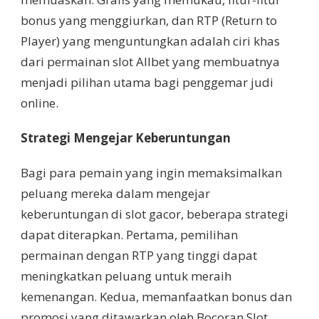
bonus yang menggiurkan, dan RTP (Return to
Player) yang menguntungkan adalah ciri khas
dari permainan slot Allbet yang membuatnya
menjadi pilihan utama bagi penggemar judi
online.
Strategi Mengejar Keberuntungan
Bagi para pemain yang ingin memaksimalkan
peluang mereka dalam mengejar
keberuntungan di slot gacor, beberapa strategi
dapat diterapkan. Pertama, pemilihan
permainan dengan RTP yang tinggi dapat
meningkatkan peluang untuk meraih
kemenangan. Kedua, memanfaatkan bonus dan
promosi yang ditawarkan oleh Bocoran Slot