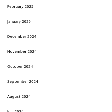
February 2025
January 2025
December 2024
November 2024
October 2024
September 2024
August 2024
July 2024