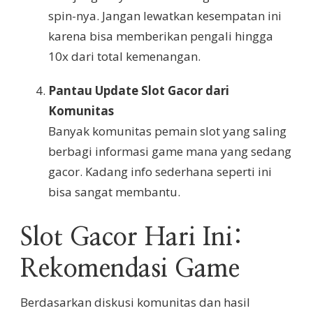
spin-nya. Jangan lewatkan kesempatan ini
karena bisa memberikan pengali hingga
10x dari total kemenangan.
Pantau Update Slot Gacor dari
Komunitas
Banyak komunitas pemain slot yang saling
berbagi informasi game mana yang sedang
gacor. Kadang info sederhana seperti ini
bisa sangat membantu.
Slot Gacor Hari Ini:
Rekomendasi Game
Berdasarkan diskusi komunitas dan hasil