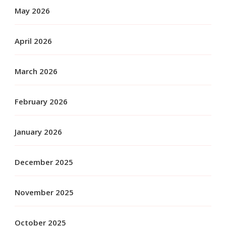
May 2026
April 2026
March 2026
February 2026
January 2026
December 2025
November 2025
October 2025