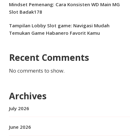
Mindset Pemenang: Cara Konsisten WD Main MG
Slot Badak178
Tampilan Lobby Slot game: Navigasi Mudah
Temukan Game Habanero Favorit Kamu
Recent Comments
No comments to show.
Archives
July 2026
June 2026