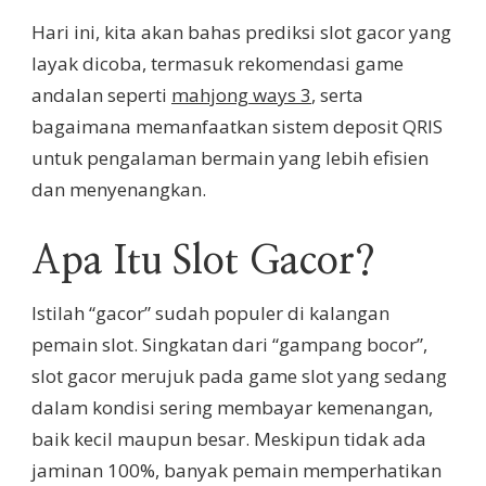
Hari ini, kita akan bahas prediksi slot gacor yang
layak dicoba, termasuk rekomendasi game
andalan seperti
mahjong ways 3
, serta
bagaimana memanfaatkan sistem deposit QRIS
untuk pengalaman bermain yang lebih efisien
dan menyenangkan.
Apa Itu Slot Gacor?
Istilah “gacor” sudah populer di kalangan
pemain slot. Singkatan dari “gampang bocor”,
slot gacor merujuk pada game slot yang sedang
dalam kondisi sering membayar kemenangan,
baik kecil maupun besar. Meskipun tidak ada
jaminan 100%, banyak pemain memperhatikan