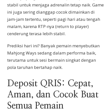
stabil untuk menjaga adrenalin tetap naik. Game
ini juga sering dianggap cocok dimainkan di
jam-jam tertentu, seperti pagi hari atau tengah
malam, karena RTP-nya (return to player)
cenderung terasa lebih stabil.
Prediksi hari ini? Banyak pemain menyebutkan
Mahjong Ways sedang dalam performa baik,
terutama untuk sesi bermain singkat dengan
pola taruhan bertahap naik.
Deposit QRIS: Cepat,
Aman, dan Cocok Buat
Semua Pemain