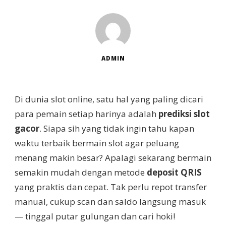
ADMIN
Di dunia slot online, satu hal yang paling dicari
para pemain setiap harinya adalah
prediksi slot
gacor
. Siapa sih yang tidak ingin tahu kapan
waktu terbaik bermain slot agar peluang
menang makin besar? Apalagi sekarang bermain
semakin mudah dengan metode
deposit QRIS
yang praktis dan cepat. Tak perlu repot transfer
manual, cukup scan dan saldo langsung masuk
— tinggal putar gulungan dan cari hoki!