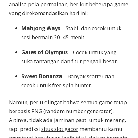
analisa pola permainan, berikut beberapa game
yang direkomendasikan hari ini:
Mahjong Ways
– Stabil dan cocok untuk
sesi bermain 30–45 menit.
Gates of Olympus
– Cocok untuk yang
suka tantangan dan fitur pengali besar.
Sweet Bonanza
– Banyak scatter dan
cocok untuk free spin hunter.
Namun, perlu diingat bahwa semua game tetap
berbasis RNG (random number generator).
Artinya, tidak ada jaminan pasti untuk menang,
tapi prediksi
situs slot gacor
membantu kamu
membuat keputusan lebih bijak dalam bermain.