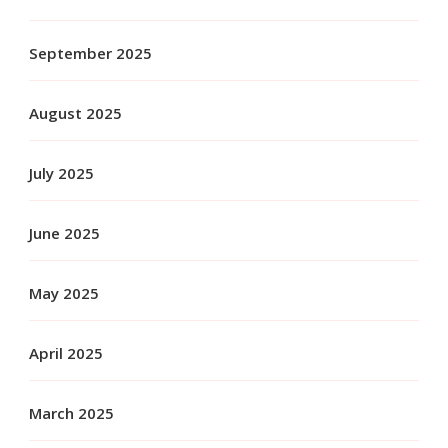
September 2025
August 2025
July 2025
June 2025
May 2025
April 2025
March 2025