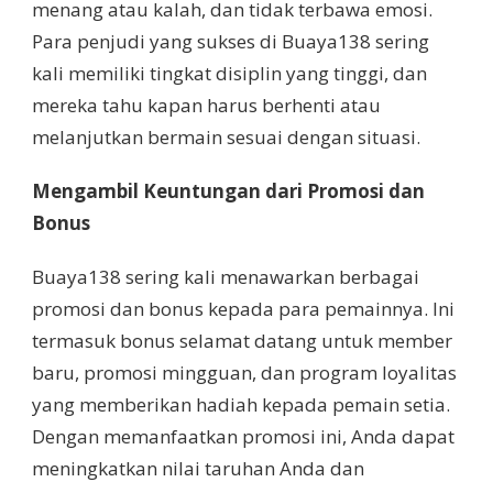
menang atau kalah, dan tidak terbawa emosi.
Para penjudi yang sukses di Buaya138 sering
kali memiliki tingkat disiplin yang tinggi, dan
mereka tahu kapan harus berhenti atau
melanjutkan bermain sesuai dengan situasi.
Mengambil Keuntungan dari Promosi dan
Bonus
Buaya138 sering kali menawarkan berbagai
promosi dan bonus kepada para pemainnya. Ini
termasuk bonus selamat datang untuk member
baru, promosi mingguan, dan program loyalitas
yang memberikan hadiah kepada pemain setia.
Dengan memanfaatkan promosi ini, Anda dapat
meningkatkan nilai taruhan Anda dan