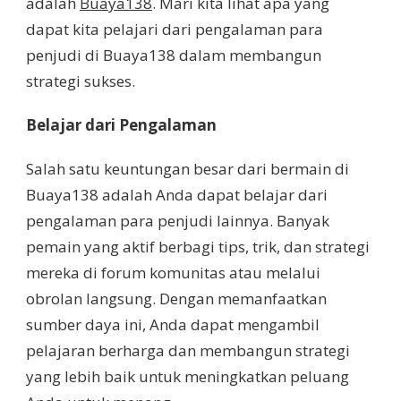
adalah
Buaya138
. Mari kita lihat apa yang
dapat kita pelajari dari pengalaman para
penjudi di Buaya138 dalam membangun
strategi sukses.
Belajar dari Pengalaman
Salah satu keuntungan besar dari bermain di
Buaya138 adalah Anda dapat belajar dari
pengalaman para penjudi lainnya. Banyak
pemain yang aktif berbagi tips, trik, dan strategi
mereka di forum komunitas atau melalui
obrolan langsung. Dengan memanfaatkan
sumber daya ini, Anda dapat mengambil
pelajaran berharga dan membangun strategi
yang lebih baik untuk meningkatkan peluang