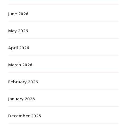
June 2026
May 2026
April 2026
March 2026
February 2026
January 2026
December 2025