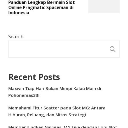
Panduan Lengkap Bermain Slot
Online Pragmatic Spaceman di
Indonesia
Search
S
Recent Posts
Maxwin Tiap Hari Bukan Mimpi Kalau Main di
Pohonemas33!
Memahami Fitur Scatter pada Slot MG: Antara
Hiburan, Peluang, dan Mitos Strategi
Membandingkan Navigasi MG Live dengan Lobi Slot