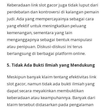
Keberadaan link slot gacor juga tidak luput dari
perdebatan dan kontroversi di kalangan pemain
judi. Ada yang mempercayainya sebagai cara
yang efektif untuk meningkatkan peluang
kemenangan, sementara yang lain
menganggapnya sebagai bentuk manipulasi
atau penipuan. Diskusi-diskusi ini terus
berlangsung di berbagai platform online.
5. Tidak Ada Bukti Ilmiah yang Mendukung
Meskipun banyak klaim tentang efektivitas link
slot gacor, namun tidak ada bukti ilmiah yang
dapat secara meyakinkan membuktikan
keberadaan atau keampuhannya. Banyak dari
klaim tersebut didasarkan pada pengalaman