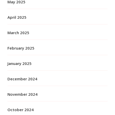
May 2025
April 2025
March 2025
February 2025
January 2025
December 2024
November 2024
October 2024