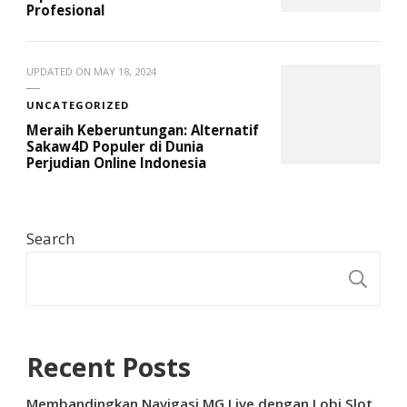
Profesional
UPDATED ON
MAY 18, 2024
UNCATEGORIZED
Meraih Keberuntungan: Alternatif
Sakaw4D Populer di Dunia
Perjudian Online Indonesia
Search
S
Recent Posts
Membandingkan Navigasi MG Live dengan Lobi Slot