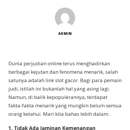
ADMIN
Dunia perjudian online terus menghadirkan
berbagai kejutan dan fenomena menarik, salah
satunya adalah link slot gacor. Bagi para pemain
judi, istilah ini bukanlah hal yang asing lagi.
Namun, di balik kepopulerannya, terdapat
fakta-fakta menarik yang mungkin belum semua
orang ketahui. Mari kita bahas lebih dalam.
1. Tidak Ada Jaminan Kemenangan