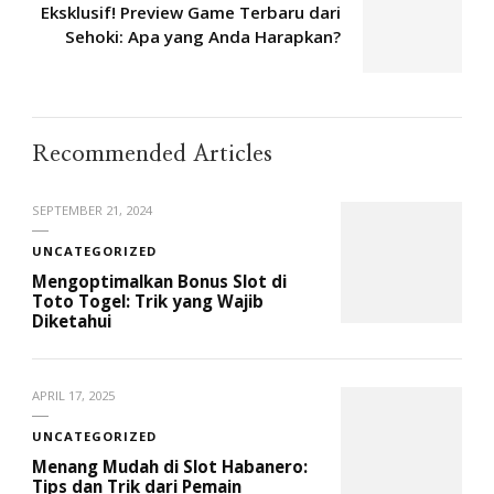
Eksklusif! Preview Game Terbaru dari
Sehoki: Apa yang Anda Harapkan?
Recommended Articles
SEPTEMBER 21, 2024
UNCATEGORIZED
Mengoptimalkan Bonus Slot di
Toto Togel: Trik yang Wajib
Diketahui
APRIL 17, 2025
UNCATEGORIZED
Menang Mudah di Slot Habanero:
Tips dan Trik dari Pemain