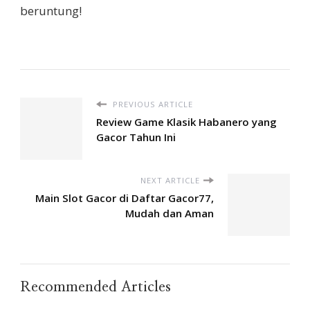
beruntung!
PREVIOUS ARTICLE
Review Game Klasik Habanero yang
Gacor Tahun Ini
NEXT ARTICLE
Main Slot Gacor di Daftar Gacor77,
Mudah dan Aman
Recommended Articles