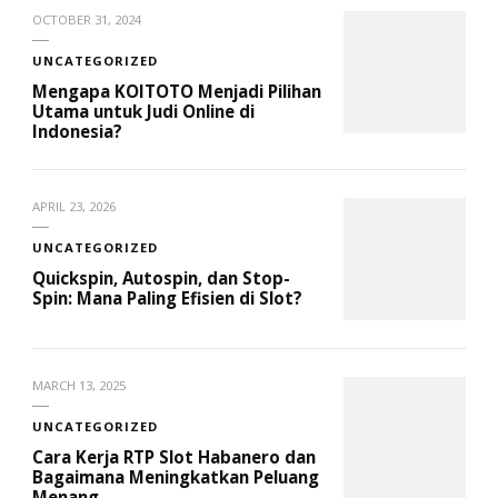
OCTOBER 31, 2024
UNCATEGORIZED
Mengapa KOITOTO Menjadi Pilihan
Utama untuk Judi Online di
Indonesia?
APRIL 23, 2026
UNCATEGORIZED
Quickspin, Autospin, dan Stop-
Spin: Mana Paling Efisien di Slot?
MARCH 13, 2025
UNCATEGORIZED
Cara Kerja RTP Slot Habanero dan
Bagaimana Meningkatkan Peluang
Menang