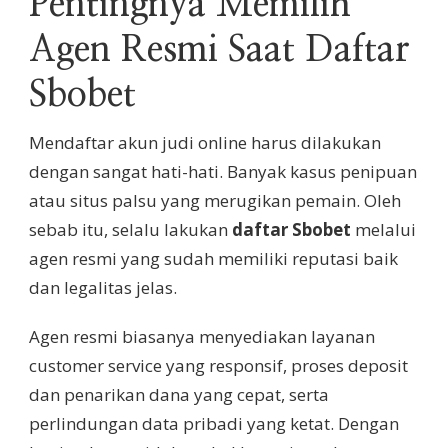
Pentingnya Memilih
Agen Resmi Saat Daftar
Sbobet
Mendaftar akun judi online harus dilakukan
dengan sangat hati-hati. Banyak kasus penipuan
atau situs palsu yang merugikan pemain. Oleh
sebab itu, selalu lakukan
daftar Sbobet
melalui
agen resmi yang sudah memiliki reputasi baik
dan legalitas jelas.
Agen resmi biasanya menyediakan layanan
customer service yang responsif, proses deposit
dan penarikan dana yang cepat, serta
perlindungan data pribadi yang ketat. Dengan