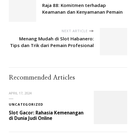
Raja 88: Komitmen terhadap
Keamanan dan Kenyamanan Pemain
NEXT ARTICLE
Menang Mudah di Slot Habanero:
Tips dan Trik dari Pemain Profesional
Recommended Articles
APRIL 17, 2024
UNCATEGORIZED
Slot Gacor: Rahasia Kemenangan
di Dunia Judi Online