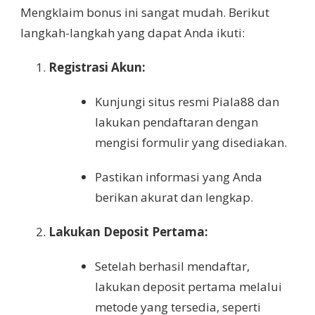
Mengklaim bonus ini sangat mudah. Berikut
langkah-langkah yang dapat Anda ikuti:
Registrasi Akun:
Kunjungi situs resmi Piala88 dan
lakukan pendaftaran dengan
mengisi formulir yang disediakan.
Pastikan informasi yang Anda
berikan akurat dan lengkap.
Lakukan Deposit Pertama:
Setelah berhasil mendaftar,
lakukan deposit pertama melalui
metode yang tersedia, seperti