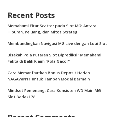
Recent Posts
Memahami Fitur Scatter pada Slot MG: Antara
Hiburan, Peluang, dan Mitos Strategi
Membandingkan Navigasi MG Live dengan Lobi Slot
Bisakah Pola Putaran Slot Diprediksi? Memahami
Fakta di Balik Klaim “Pola Gacor”
Cara Memanfaatkan Bonus Deposit Harian
NAGAWIN11 untuk Tambah Modal Bermain
Mindset Pemenang: Cara Konsisten WD Main MG
Slot Badak178