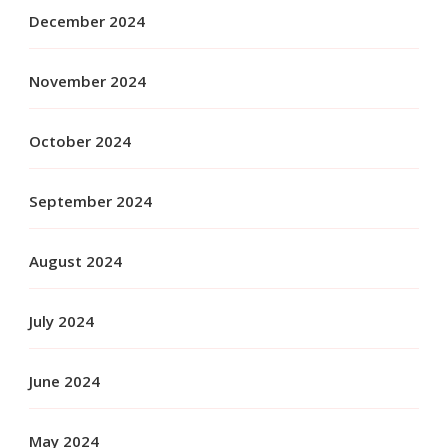
December 2024
November 2024
October 2024
September 2024
August 2024
July 2024
June 2024
May 2024