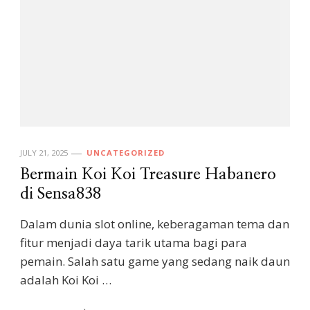
JULY 21, 2025
UNCATEGORIZED
Bermain Koi Koi Treasure Habanero
di Sensa838
Dalam dunia slot online, keberagaman tema dan
fitur menjadi daya tarik utama bagi para
pemain. Salah satu game yang sedang naik daun
adalah Koi Koi …