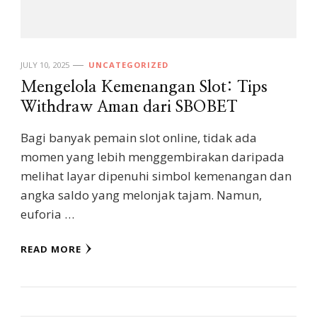
JULY 10, 2025
UNCATEGORIZED
Mengelola Kemenangan Slot: Tips
Withdraw Aman dari SBOBET
Bagi banyak pemain slot online, tidak ada
momen yang lebih menggembirakan daripada
melihat layar dipenuhi simbol kemenangan dan
angka saldo yang melonjak tajam. Namun,
euforia …
READ MORE