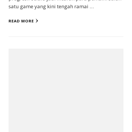
satu game yang kini tengah ramai …
READ MORE