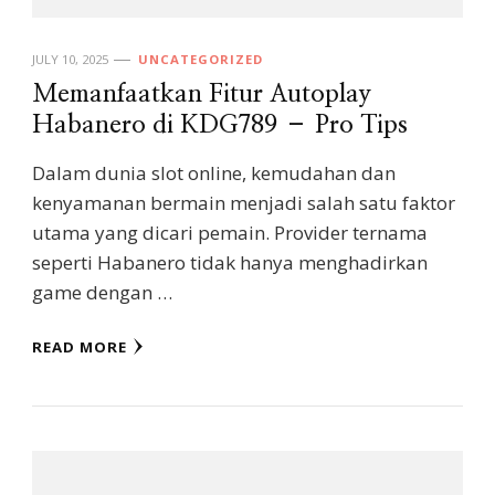
JULY 10, 2025
UNCATEGORIZED
Memanfaatkan Fitur Autoplay
Habanero di KDG789 – Pro Tips
Dalam dunia slot online, kemudahan dan
kenyamanan bermain menjadi salah satu faktor
utama yang dicari pemain. Provider ternama
seperti Habanero tidak hanya menghadirkan
game dengan …
READ MORE