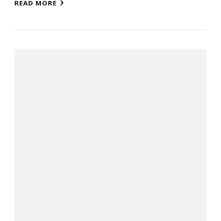
READ MORE