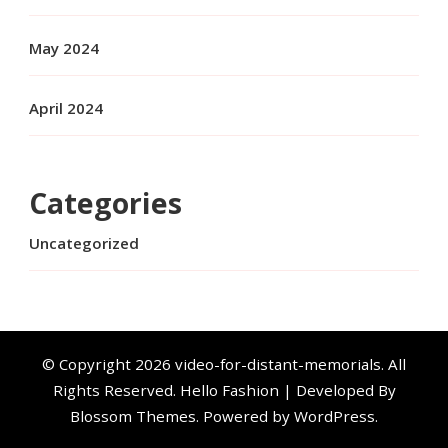
May 2024
April 2024
Categories
Uncategorized
© Copyright 2026
video-for-distant-memorials
. All
Rights Reserved.
Hello Fashion | Developed By
Blossom Themes
. Powered by
WordPress
.