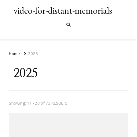
video-for-distant-memorials
Home
2025
2025
Showing: 11 - 20 of 73 RESULTS