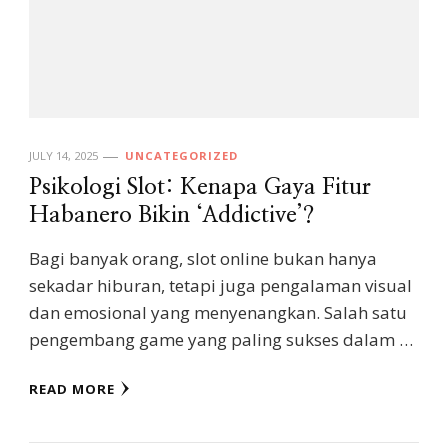
JULY 14, 2025
UNCATEGORIZED
Psikologi Slot: Kenapa Gaya Fitur
Habanero Bikin ‘Addictive’?
Bagi banyak orang, slot online bukan hanya
sekadar hiburan, tetapi juga pengalaman visual
dan emosional yang menyenangkan. Salah satu
pengembang game yang paling sukses dalam …
READ MORE